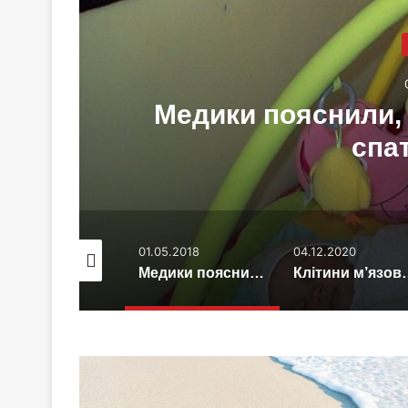
ти
Медики пояснили, 
спа
.04.2016
01.05.2018
04.12.2020
Вчені встановили, як часто потрібно брати відпустку
Медики пояснили, чому дитині необхідно спати вдень
Клітини м’язових тканин починаю
2015
може
стати