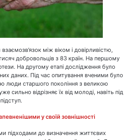
взаємозв’язок між віком і довірливістю,
тисяч добровольців з 83 країн. На першому
потези. На другому етапі дослідження було
их даних. Під час опитування вченими було
якою люди старшого покоління з великою
е сильно відрізняє їх від молоді, навіть під
підступ.
впевненішими у своїй зовнішності
ими підходами до визначення життєвих