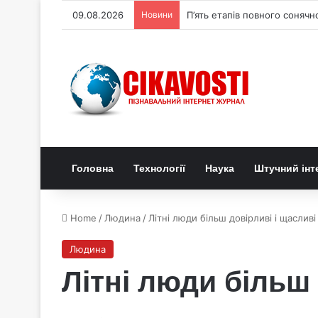
09.08.2026
Новини
П’ять етапів повного соняч
Головна
Технології
Наука
Штучний інт
Home
/
Людина
/
Літні люди більш довірливі і щасливі
Людина
Літні люди більш 