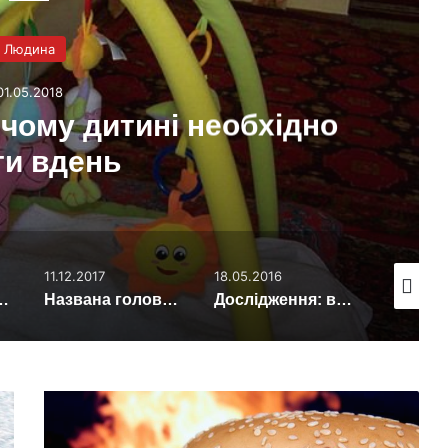
Людина
01.05.2018
чому дитині необхідно
ти вдень
11.12.2017
18.05.2016
08.08.201
ть деградувати без фізичного навантаження
Названа головна складова щастя
Дослідження: водіння автомобіля продовжує життя
Зміна
клімату
зробить