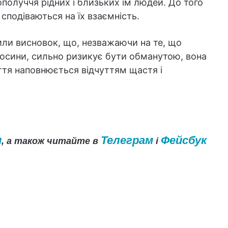
ополуччя рідних і близьких їм людей. До того
сподіваються на їх взаємність.
или висновок, що, незважаючи на те, що
дносини, сильно ризикує бути обманутою, вона
иття наповнюється відчуттям щастя і
и
Телеграм
Фейсбук
, а також читайте в
і