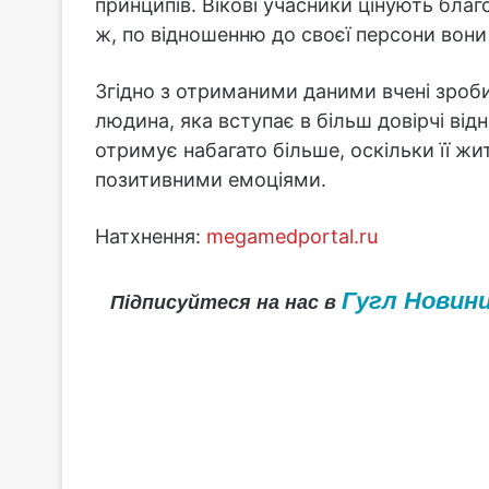
принципів. Вікові учасники цінують благ
ж, по відношенню до своєї персони вони 
Згідно з отриманими даними вчені зроб
людина, яка вступає в більш довірчі ві
отримує набагато більше, оскільки її ж
позитивними емоціями.
Натхнення:
megamedportal.ru
Гугл Новин
Підписуйтеся на нас в