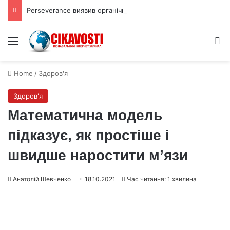
Perseverance виявив органічний вуглець під поверхнею Марса
Menu
S
Home
/
Здоров'я
Здоров'я
Математична модель
підказує, як простіше і
швидше наростити м’язи
Анатолій Шевченко
18.10.2021
Час читання: 1 хвилина