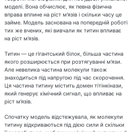
моделі. Вона обчислює, як певна фізична
вправа вплине на ріст м’язів і скільки часу це
займе. Модель заснована на попередній роботі
тих же вчених, які вивчали як титин впливає
на ріст м’язів.
Титин — це гігантський білок, більша частина
якого розширюється при розтягуванні м’язи.
Але невелика частина молекули також
знаходиться під напругою під час скорочення.
Ця частина титину містить домен тітінкінази,
який генерує хімічний сигнал, що впливає на
ріст м’язів.
Спочатку модель відстежувала, як молекули
титину відкриваються під дією сили й скільки