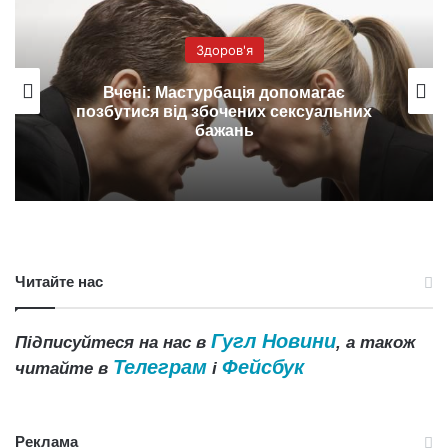
Здоров'я
Вчені: Мастурбація допомагає
позбутися від збочених сексуальних
бажань
Читайте нас
Гугл Новини
Підписуйтеся на нас в
, а також
Телеграм
Фейсбук
читайте в
і
Реклама