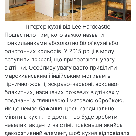
Інтер’єр кухні від Lee Hardcastle
Пощастило тим, кого важко назвати
прихильниками абсолютно білої кухні або
однотонних кольорів. У 2015 році в моду
вступили яскраві, що привертають увагу
відтінки. Особливу увагу варто приділити
марокканським і індійським мотивам в
гірчично-жовті, яскраво-червоні, яскраво-
блакитних, насичених рожевих відтінках у
поєднанні з глянцевою і матовою обробкою.
Якщо немає бажання щось кардинально
міняти в кухні, то достатньо буде зробити
невеликі акценти на стіні, повісивши якийсь
декоративний елемент, щоб кухня відповідала