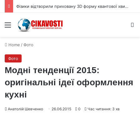
Фізики відтворили приховану 3D форму квантової хвильової функції
Menu
S
Home
/
Фото
Фото
Модні тенденції 2015:
оригінальні ідеї оформлення
кухні
Анатолій Шевченко
26.06.2015
0
Час читання: 3 хв