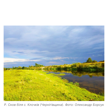
Р. Снов біля с. Клочків (Чернігівщина). Фото: Олександр Борсук