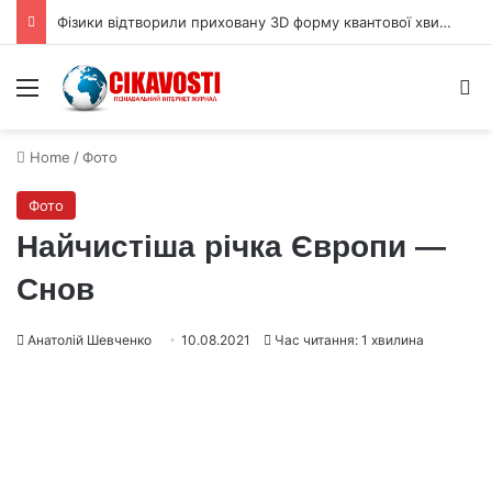
Фізики відтворили приховану 3D форму квантової хвильової функції
Menu
S
Home
/
Фото
Фото
Найчистіша річка Європи —
Снов
Анатолій Шевченко
10.08.2021
Час читання: 1 хвилина