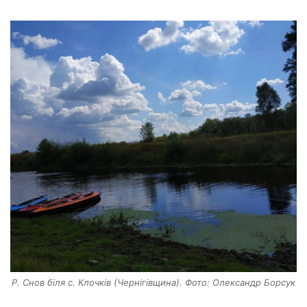
Р. Снов біля с. Клочків (Чернігівщина). Фото: Олександр Борсук