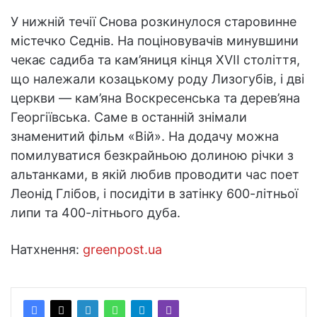
У нижній течії Снова розкинулося старовинне
містечко Седнів. На поціновувачів минувшини
чекає садиба та кам’яниця кінця XVII століття,
що належали козацькому роду Лизогубів, і дві
церкви — кам’яна Воскресенська та дерев’яна
Георгіївська. Саме в останній знімали
знаменитий фільм «Вій». На додачу можна
помилуватися безкрайньою долиною річки з
альтанками, в якій любив проводити час поет
Леонід Глібов, і посидіти в затінку 600-літньої
липи та 400-літнього дуба.
Натхнення:
greenpost.ua