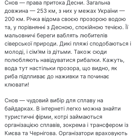
Снов — права притока Десни. Загальна
довжина — 253 км, з них у межах України —
200 км. Річка відома своєю прозорою водою
та, у порівнянні з Десною, спокійною течією. Її
мальовничі береги ваблять любителів
сіверської природи. Дикі пляжі сподобаються і
молоді, і сім’ям із дітьми. Також сюди
полюбляють навідуватися рибалки. Кажуть,
вода тут настільки прозора, що видно, як
риба підпливає до наживки та починає
клювати!
Снов — чудовий вибір для сплаву на
байдарках. В інтернеті легко можна знайти
туристичні фірми, котрі займаються
організацією сплавів, зокрема і трансфером із
Києва та Чернігова. Організатори враховують