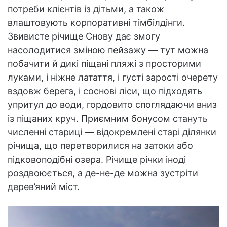
потреби клієнтів із дітьми, а також
влаштовують корпоративні тімбілдінги.
Звивисте річище Снову дає змогу
насолодитися зміною пейзажу — тут можна
побачити й дикі піщані пляжі з просторими
луками, і ніжне латаття, і густі зарості очерету
вздовж берега, і соснові ліси, що підходять
упритул до води, гордовито споглядаючи вниз
із піщаних круч. Приємним бонусом стануть
численні стариці — відокремлені старі ділянки
річища, що перетворилися на затоки або
підковоподібні озера. Річище річки іноді
роздвоюється, а де-не-де можна зустріти
дерев’яний міст.