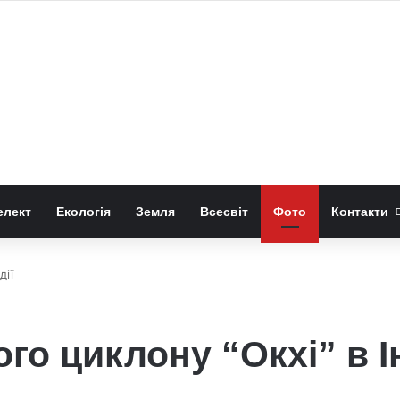
 «право-лівою» формою квітів лілій-метеликів
елект
Екологія
Земля
Всесвіт
Фото
Контакти
дії
го циклону “Окхі” в Ін