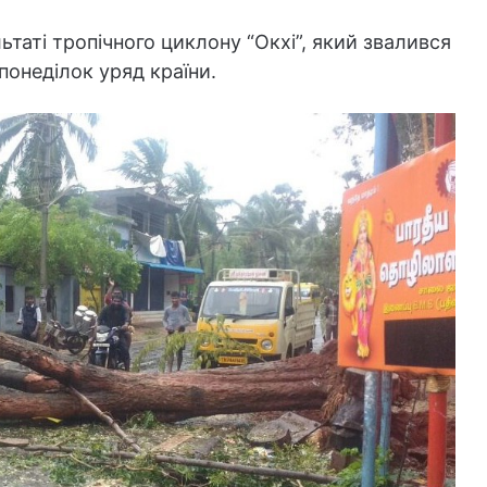
аті тропічного циклону “Окхі”, який звалився
 понеділок уряд країни.