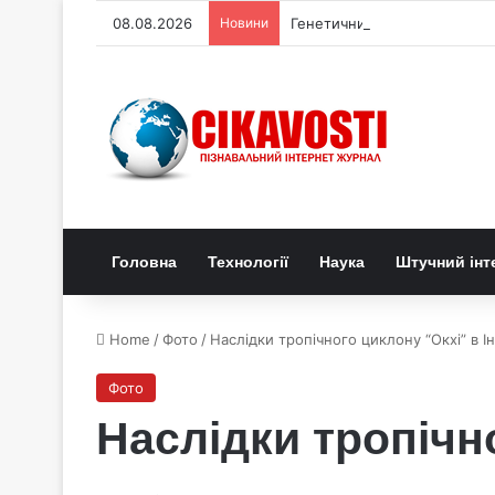
08.08.2026
Новини
Генетичний перемикач керує
Головна
Технології
Наука
Штучний інт
Home
/
Фото
/
Наслідки тропічного циклону “Окхі” в Ін
Фото
Наслідки тропічно