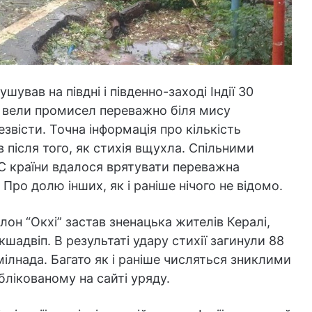
шував на півдні і південно-заході Індії 30
кі вели промисел переважно біля мису
звісти. Точна інформація про кількість
в після того, як стихія вщухла. Спільними
С країни вдалося врятувати переважна
 Про долю інших, як і раніше нічого не відомо.
лон “Окхі” застав зненацька жителів Кералі,
кшадвіп. В результаті удару стихії загинули 88
Тамілнада. Багато як і раніше числяться зниклими
ублікованому на сайті уряду.