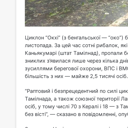
Циклон “Окхі” (з бенгальської — “око”) бу
листопада. За цей час сотні рибалок, я
Каньякумарі (штат Тамілнад), пропали бе
зниклих з’явилася лише через кілька дні
зусиллями берегової охорони, ВПС і ВМ
більшість з них — майже 2,5 тисячі осіб.
“Раптовий і безпрецедентний по силі цик
Тамілнада, а також союзної території Ла
осіб, у тому числі 70 з Кералі і 18 — з 
без вісті”, — сказано в повідомленні, оп