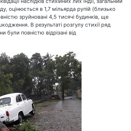
відації наслідків стихійних лих Індії, загальний
у, оцінюється в 1,7 мільярда рупій (близько
овністю зруйновані 4,5 тисячі будинків, ще
кодження. В результаті розгулу стихії ряд
їни були повністю відрізані від