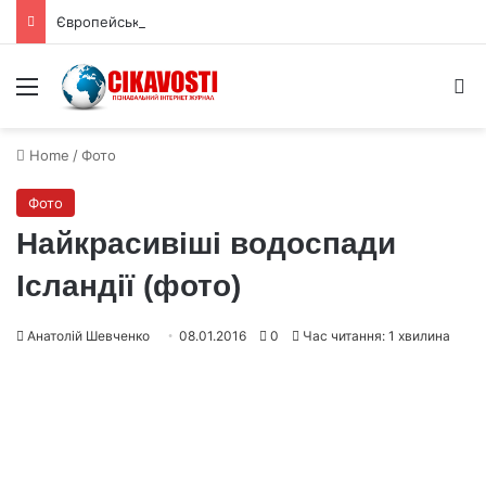
Європейські лісові пожежі показують новий рівень кліматичного ризику
Menu
S
Home
/
Фото
Фото
Найкрасивіші водоспади
Ісландії (фото)
Анатолій Шевченко
08.01.2016
0
Час читання: 1 хвилина