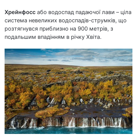
Хрейнфосс
або водоспад падаючої лави – ціла
система невеликих водоспадів-струмків, що
розтягнувся приблизно на 900 метрів, з
подальшим впадінням в річку Хвіта.