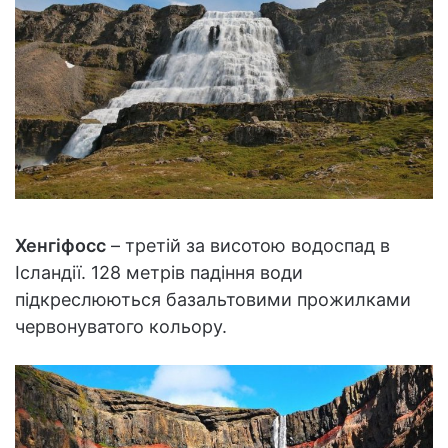
Хенгіфосс
– третій за висотою водоспад в
Ісландії. 128 метрів падіння води
підкреслюються базальтовими прожилками
червонуватого кольору.