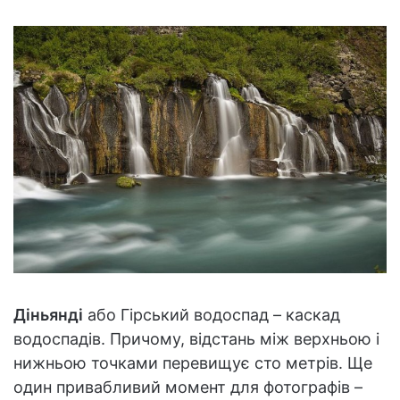
Діньянді
або Гірський водоспад – каскад
водоспадів. Причому, відстань між верхньою і
нижньою точками перевищує сто метрів. Ще
один привабливий момент для фотографів –