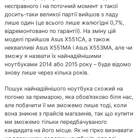
несправного і на поточний момент з такої
досить-таки великої партії вийшов з ладу
лише один (це всього лише жалюгідні 0,7%,
відремонтовано по гарантії). На зміну цій
моделі прийшов Asus X551CA, а також
неквапливі Asus X551MA і Asus X553MA, але чи
зможу я назвати їх найнадійнішими
ноутбуками 2014 або 2015 року – буде відомо
знову лише через кілька років.
Пошук найнадійнішого ноутбука схожий на
погоню за примарою, яка обов’язково біля нас,
але побачити її ми зможемо лише тоді, коли
вона зникне з прайсів магазинів, так що купити
ми зможемо тільки передбачуваного
кандидата на його місце. Як не гірко визнавати