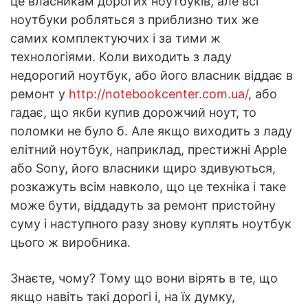
це власникам дорогих ноутбуків, але всі
ноутбуки робляться з приблизно тих же
самих комплектуючих і за тими ж
технологіями. Коли виходить з ладу
недорогий ноутбук, або його власник віддає в
ремонт у
http://notebookcenter.com.ua/
, або
гадає, що якби купив дорожчий ноут, то
поломки не було б. Але якщо виходить з ладу
елітний ноутбук, наприклад, престижні Apple
або Sony, його власники щиро здивуються,
розкажуть всім навколо, що це техніка і таке
може бути, віддадуть за ремонт пристойну
суму і наступного разу знову куплять ноутбук
цього ж виробника.
Знаєте, чому? Тому що вони вірять в те, що
якщо навіть такі дорогі і, на їх думку,