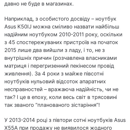
давно не буде в магазинах.
Наприклад, з особистого досвіду – ноутбук
Asus K50IJ можна сміливо назвати найбільш
надійним ноутбуком 2010-2011 року, оскільки
з 45 спостережуваних пристроїв на початок
2015 лише два вийшли з ладу, і то, не з
внутрішніх причин (розчавлена власниками
матриця і перегризенний пекінесом провід
живлення). За 4 роки з майже півсотні
ноутбуків нульовий відсоток апаратних
несправностей – вражаюча надійність, чи не
так? І це в епоху, коли весь світ в трясовині
так званого “планованого зістаріння”!
У 2013-2014 році з півтори сотні ноутбуків Asus
X55A при продажу не виявилося жодного