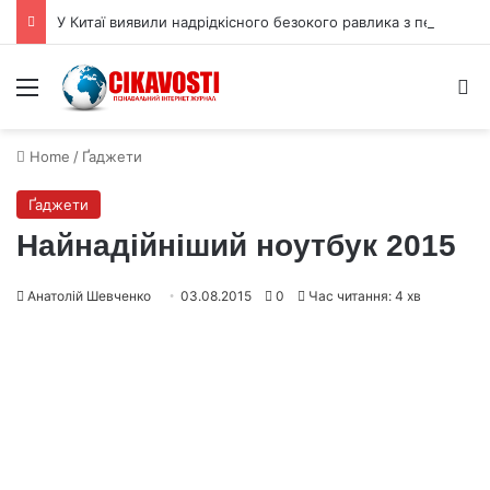
У Китаї виявили надрідкісного безокого равлика з печери
Menu
S
Home
/
Ґаджети
Ґаджети
Найнадійніший ноутбук 2015
Анатолій Шевченко
03.08.2015
0
Час читання: 4 хв