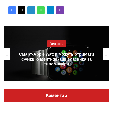
Ґаджети
Смарт-Apple Watch можуть отримати
функцію ідентифікації власника за
типом шкіри
Коментар