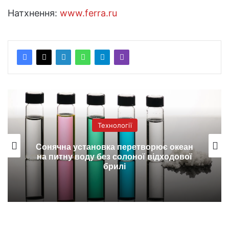
Натхнення:
www.ferra.ru
Технології
Сонячна установка перетворює океан
на питну воду без солоної відходової
брилі