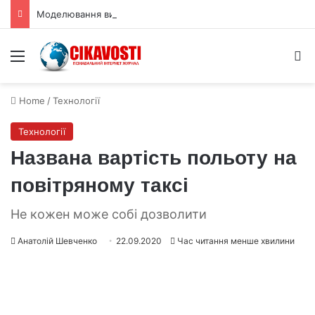
Моделювання виявило екстремальне прискорення в ядерному вогняному шарі
Menu
S
Home
/
Технології
Технології
Названа вартість польоту на
повітряному таксі
Не кожен може собі дозволити
Анатолій Шевченко
22.09.2020
Час читання менше хвилини