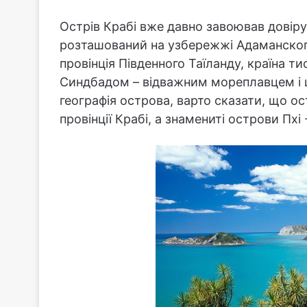
Острів Крабі вже давно завоював довіру 
розташований на узбережжі Адаманского
провінція Південного Таїланду, країна т
Синдбадом – відважним мореплавцем і 
географія острова, варто сказати, що ос
провінції Крабі, а знамениті острови Пхі