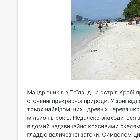
Мандрівників в Таїланд на острів Крабі 
оточенні прекрасної природи. У зоні ві
трьох найвідоміших і древніх черепашко
мільйонів років. Недалеко знаходиться 
відомий надзвичайно красивими скелям
гладдю величезної затоки. Символом ци