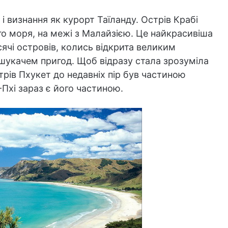
і визнання як курорт Таїланду. Острів Крабі
 моря, на межі з Малайзією. Це найкрасивіша
исячі островів, колись відкрита великим
шукачем пригод. Щоб відразу стала зрозуміла
трів Пхукет до недавніх пір був частиною
 -Пхі зараз є його частиною.