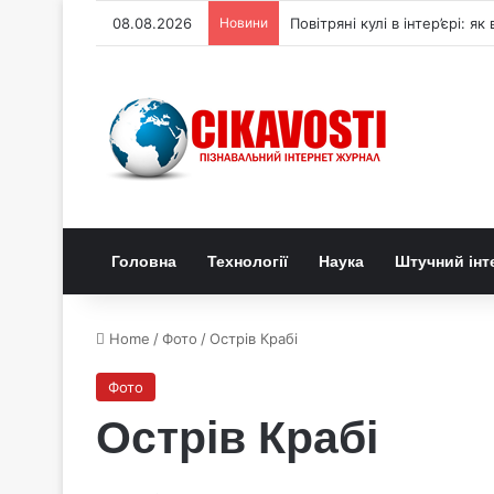
08.08.2026
Новини
Генетичний перемикач керує
Головна
Технології
Наука
Штучний інт
Home
/
Фото
/
Острів Крабі
Фото
Острів Крабі