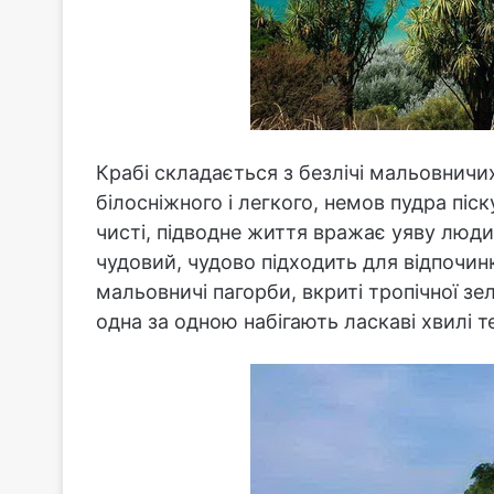
Крабі складається з безлічі мальовничи
білосніжного і легкого, немов пудра піс
чисті, підводне життя вражає уяву люди
чудовий, чудово підходить для відпочин
мальовничі пагорби, вкриті тропічної зеле
одна за одною набігають ласкаві хвилі т