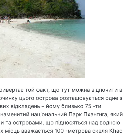
привертає той факт, що тут можна відпочити в
дпочинку цього острова розташовується одне з
вих відкладень – йому близько 75 -ти
знаменитий національний Парк Пхангнга, який
и та островами, що підносяться над водною
х місць вважається 100 -метрова скеля Khao