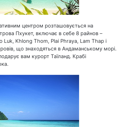
ративним центром розташовується на
трова Пхукет, включає в себе 8 райнов –
Luk, Khlong Thom, Plai Phraya, Lam Thap і
тровів, що знаходяться в Андаманському морі.
подарує вам курорт Таїланд. Крабі
ока.