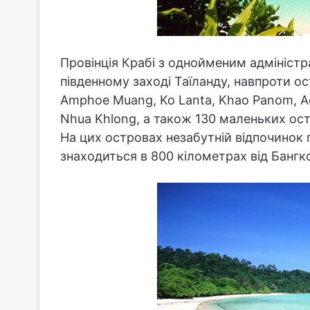
Провінція Крабі з однойменим адмініст
південному заході Таїланду, навпроти ос
Amphoe Muang, Ko Lanta, Khao Panom, Ao 
Nhua Khlong, а також 130 маленьких ос
На цих островах незабутній відпочинок 
знаходиться в 800 кілометрах від Бангк