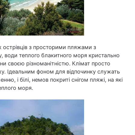
х острівців з просторими пляжами з
ку, води теплого блакитного моря кристально
ни своєю різноманітністю. Клімат просто
ку. Ідеальним фоном для відпочинку служать
нню, і білі, немов покриті снігом пляжі, на які
еплого моря.