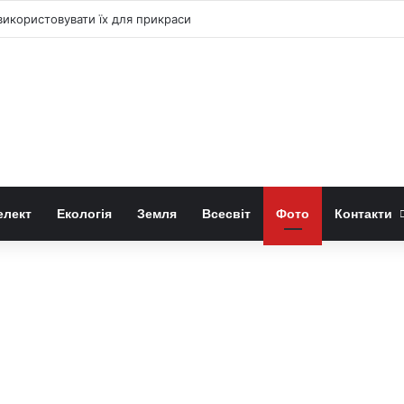
 «право-лівою» формою квітів лілій-метеликів
елект
Екологія
Земля
Всесвіт
Фото
Контакти