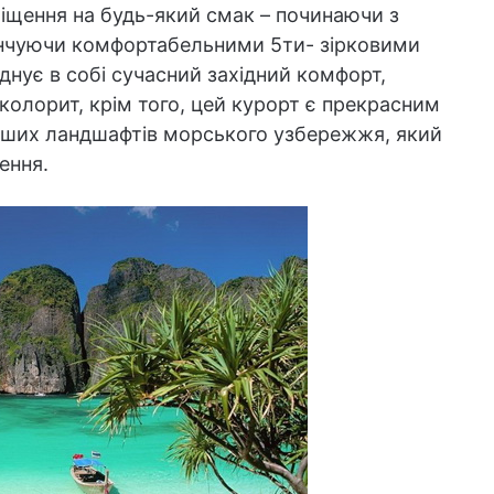
іщення на будь-який смак – починаючи з
кінчуючи комфортабельними 5ти- зірковими
днує в собі сучасний західний комфорт,
 колорит, крім того, цей курорт є прекрасним
віших ландшафтів морського узбережжя, який
ення.