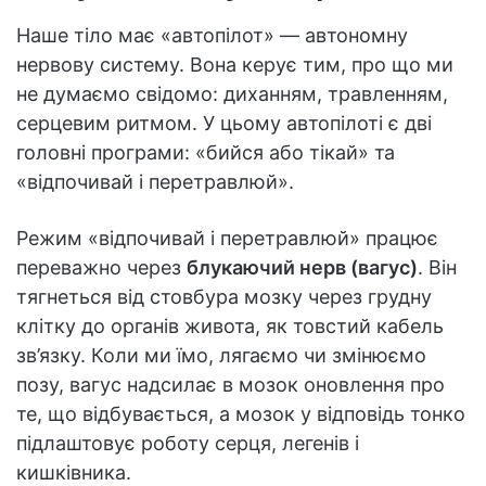
Наше тіло має «автопілот» — автономну
нервову систему. Вона керує тим, про що ми
не думаємо свідомо: диханням, травленням,
серцевим ритмом. У цьому автопілоті є дві
головні програми: «бийся або тікай» та
«відпочивай і перетравлюй».
Режим «відпочивай і перетравлюй» працює
переважно через
блукаючий нерв (вагус)
. Він
тягнеться від стовбура мозку через грудну
клітку до органів живота, як товстий кабель
зв’язку. Коли ми їмо, лягаємо чи змінюємо
позу, вагус надсилає в мозок оновлення про
те, що відбувається, а мозок у відповідь тонко
підлаштовує роботу серця, легенів і
кишківника.