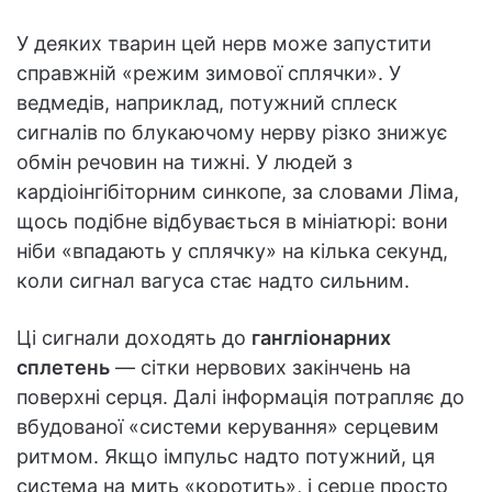
У деяких тварин цей нерв може запустити
справжній «режим зимової сплячки». У
ведмедів, наприклад, потужний сплеск
сигналів по блукаючому нерву різко знижує
обмін речовин на тижні. У людей з
кардіоінгібіторним синкопе, за словами Ліма,
щось подібне відбувається в мініатюрі: вони
ніби «впадають у сплячку» на кілька секунд,
коли сигнал вагуса стає надто сильним.
Ці сигнали доходять до
гангліонарних
сплетень
— сітки нервових закінчень на
поверхні серця. Далі інформація потрапляє до
вбудованої «системи керування» серцевим
ритмом. Якщо імпульс надто потужний, ця
система на мить «коротить», і серце просто