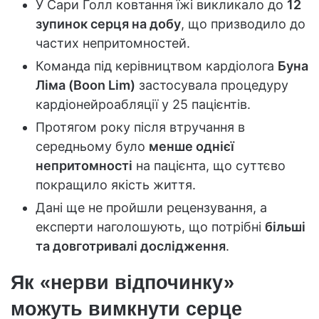
У Сари Голл ковтання їжі викликало до
12
зупинок серця на добу
, що призводило до
частих непритомностей.
Команда під керівництвом кардіолога
Буна
Ліма (Boon Lim)
застосувала процедуру
кардіонейроабляції у 25 пацієнтів.
Протягом року після втручання в
середньому було
менше однієї
непритомності
на пацієнта, що суттєво
покращило якість життя.
Дані ще не пройшли рецензування, а
експерти наголошують, що потрібні
більші
та довготривалі дослідження
.
Як «нерви відпочинку»
можуть вимкнути серце