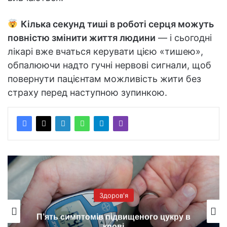
Кілька секунд тиші в роботі серця можуть
повністю змінити життя людини
— і сьогодні
лікарі вже вчаться керувати цією «тишею»,
обпалюючи надто гучні нервові сигнали, щоб
повернути пацієнтам можливість жити без
страху перед наступною зупинкою.
Здоров'я
Генетики отримали перший у світі
біологічний кардіостимулятор