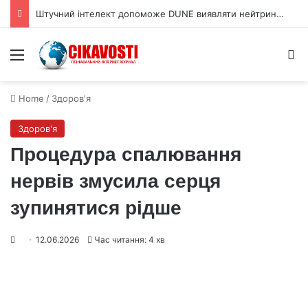
Штучний інтелект допоможе DUNE виявляти нейтрино під землею
Menu
S
Home
/
Здоров'я
Здоров'я
Процедура спалювання
нервів змусила серця
зупинятися рідше
12.06.2026
Час читання: 4 хв