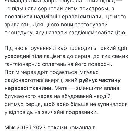
Команда Ліма запропонувала інший підхід —
не підміняти серцевий ритм пристроєм, а
послабити надмірні нервові сигнали
, що його
зривають. Для цього вони застосували
процедуру, яку назвали кардіонейроабляцією.
Під час втручання лікар проводить тонкий дріт
усередині тіла пацієнта до серця, до тих самих
гангліонарних сплетень на його поверхні.
Потім через дріт подається імпульс
радіочастотної енергії, який
руйнує частину
нервової тканини
. Мета — зменшити вплив
блукаючого нерва на вбудований «водій
ритму» серця, щоб воно більше не зупинялося
у відповідь на звичайні подразники.
Між 2013 і 2023 роками команда в