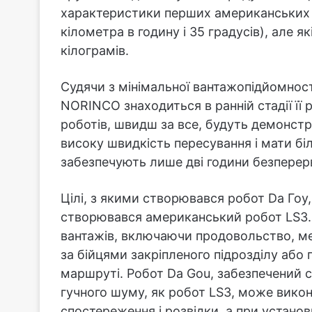
характеристики перших американських зра
кілометра в годину і 35 градусів), але я
кілограмів.
Судячи з мінімальної вантажопідйомност
NORINCO знаходиться в ранній стадії її р
роботів, швидш за все, будуть демонстр
високу швидкість пересування і мати біль
забезпечують лише дві години безперер
Цілі, з якими створювався робот Da Гоу,
створювався американський робот LS3. 
вантажів, включаючи продовольство, ме
за бійцями закріпленого підрозділу аб
маршруті. Робот Da Gou, забезпечений с
гучного шуму, як робот LS3, може вико
спостереження і розвідки, а при установц