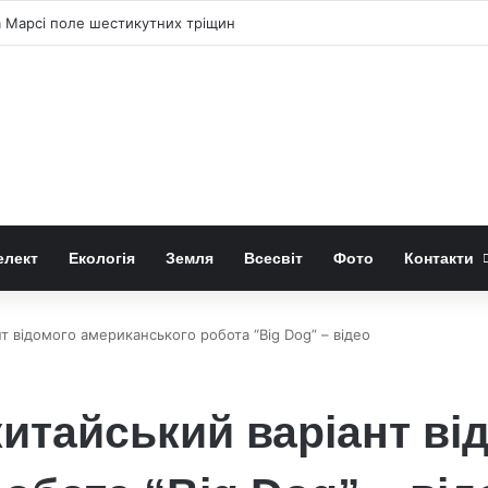
рибирають тваринок-героїнь з дитячих історій
елект
Екологія
Земля
Всесвіт
Фото
Контакти
нт відомого американського робота “Big Dog” – відео
китайський варіант ві