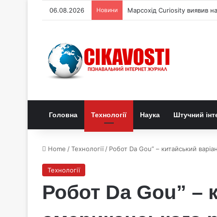
06.08.2026
Новини
Моделі ШІ майже повністю п
Головна
Технології
Наука
Штучний інт
Home
/
Технології
/
Робот Da Gou” – китайський варіа
Технології
Робот Da Gou” – 