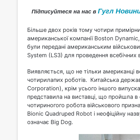
Гугл Новин
Підписуйтеся на нас в
Більше двох років тому чотири примірн
американської компанії Boston Dynamic,
були передані американським військови
System (LS3) для проведення всебічних 
Виявляється, що не тільки американці 
чотирилапих роботів. Китайська держав
Corporation), крім усього іншого випуск
представила на виставці, що пройшла в 
чотириногого робота військового призна
Bionic Quadruped Robot і неофіційну назв
означає Big Dog.