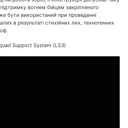
 підтримку вогнем бійцям закріпленого
оже бути використаний при проведенні
алих в результаті стихійних лих, техногенних
роф.
quad Support System (LS3)