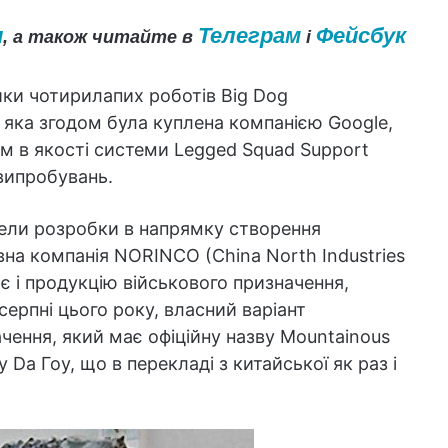
и
Телеграм
Фейсбук
, а також читайте в
і
ики чотирилапих роботів Big Dog
 яка згодом була куплена компанією Google,
м в якості системи Legged Squad Support
випробувань.
вели розробки в напрямку створення
на компанія NORINCO (China North Industries
ає і продукцію військового призначення,
серпні цього року, власний варіант
чення, який має офіційну назву Mountainous
у Da Гоу, що в перекладі з китайської як раз і