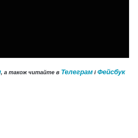
и
Телеграм
Фейсбук
, а також читайте в
і