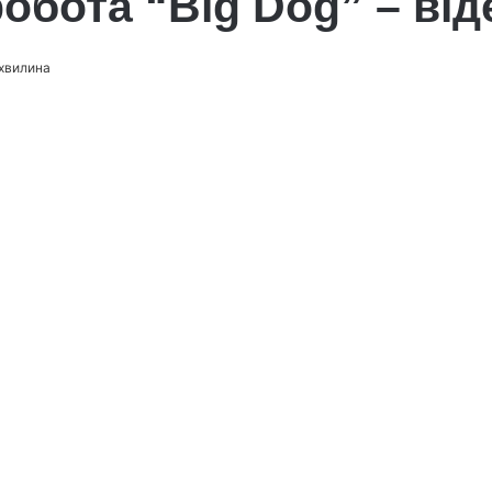
обота “Big Dog” – від
 хвилина