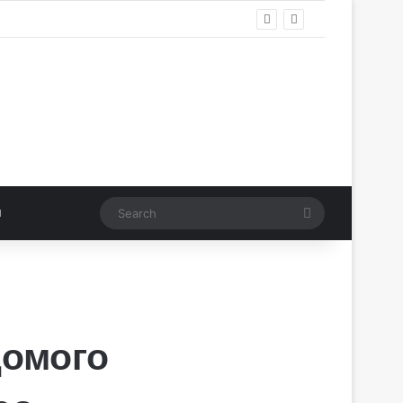
Search
домого