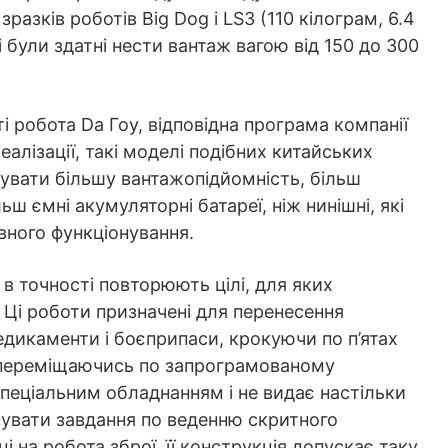
зків роботів Big Dog і LS3 (110 кілограм, 6.4
кі були здатні нести вантаж вагою від 150 до 300
і робота Da Гоу, відповідна програма компанії
еалізації, такі моделі подібних китайських
увати більшу вантажопідйомність, більш
ш ємні акумуляторні батареї, ніж нинішні, які
вного функціонування.
 в точності повторюють цілі, для яких
Ці роботи призначені для перенесення
дикаменти і боєприпаси, крокуючи по п’ятах
о переміщаючись по запрограмованому
пеціальним обладнанням і не видає настільки
нувати завдання по веденню скритного
і на робота зброї, її конструкція допускає таку