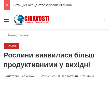
Титан(IV) оксид стає фероїлектриком за товщини менше 3 нм
Menu
S
Home
/
Земля
Земля
Рослини виявилися більш
продуктивними у вихідні
Анатолій Шевченко
22.11.2023
Час читання: 1 хвилина