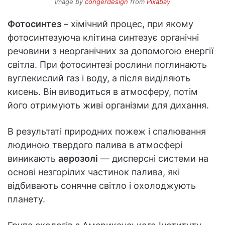
Image by
congerdesign
from
Pixabay
Фотосинтез
– хімічний процес, при якому
фотосинтезуюча клітина синтезує органічні
речовини з неорганічних за допомогою енергії
світла. При фотосинтезі рослини поглинають
вуглекислий газ і воду, а після виділяють
кисень. Він виводиться в атмосферу, потім
його отримують живі організми для дихання.
В результаті природних пожеж і спалювання
людиною твердого палива в атмосфері
виникають
аерозолі
— дисперсні системи на
основі незгорілих частинок палива, які
відбивають сонячне світло і охолоджують
планету.