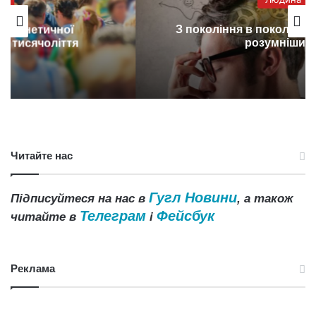
З покоління в покоління люди стають
розумнішими
Читайте нас
Гугл Новини
Підписуйтеся на нас в
, а також
Телеграм
Фейсбук
читайте в
і
Реклама