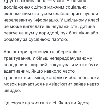
Друга важлива зона — увага. У кількох
дослідженнях діти з нижчим соціально-
економічним статусом слабше пригнічували
нерелевантну інформацію. У шкільному класі
це може виглядати як неуважність: дитина
реагує на шум у коридорі, рух біля вікна або
розмову за сусідньою партою.
Але автори пропонують обережніше
трактування. У більш непередбачуваному
середовищі ширший фокус уваги може бути
адаптивним. Якщо навколо часто
трапляються зміни, конфлікти або небезпеки,
мозок навчається не «відсікати» зайве надто
швидко.
Це схоже на життя в лісі. Якщо ви йдете