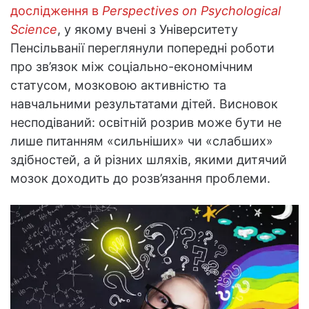
дослідження в
Perspectives on Psychological
Science
, у якому вчені з Університету
Пенсільванії переглянули попередні роботи
про зв’язок між соціально-економічним
статусом, мозковою активністю та
навчальними результатами дітей. Висновок
несподіваний: освітній розрив може бути не
лише питанням «сильніших» чи «слабших»
здібностей, а й різних шляхів, якими дитячий
мозок доходить до розв’язання проблеми.