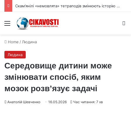
Скам’янілі «немовлята» тетраподів змінюють історію виходу на сушу
Menu
S
Home
/
Людина
Людина
Середовище дитини може
змінювати спосіб, яким
мозок розв’язує задачі
Анатолій Шевченко
16.05.2026
Час читання: 7 хв