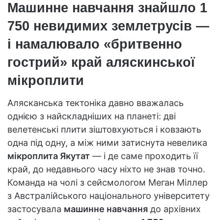
Машинне навчання знайшло 1
750 невидимих землетрусів —
і намалювало «бритвенно
гострий» край аляскинської
мікроплити
Алясканська тектоніка давно вважалась
однією з найскладніших на планеті: дві
велетенські плити зіштовхуються і ковзають
одна під одну, а між ними затиснута невелика
мікроплита Якутат
— і де саме проходить її
край, до недавнього часу ніхто не знав точно.
Команда на чолі з сейсмологом Меган Міллер
з Австралійського національного університету
застосувала
машинне навчання
до архівних