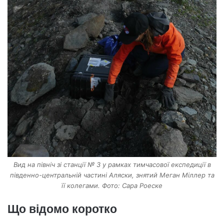
Вид на північ зі станції № 3 у рамках тимчасової експедиції в
південно-центральній частині Аляски, знятий Меган Міллер та
її колегами. Фото: Сара Роеске
Що відомо коротко