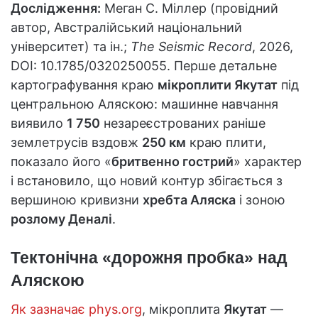
Дослідження:
Меган С. Міллер (провідний
автор, Австралійський національний
університет) та ін.;
The Seismic Record
, 2026,
DOI: 10.1785/0320250055. Перше детальне
картографування краю
мікроплити Якутат
під
центральною Аляскою: машинне навчання
виявило
1 750
незареєстрованих раніше
землетрусів вздовж
250 км
краю плити,
показало його «
бритвенно гострий
» характер
і встановило, що новий контур збігається з
вершиною кривизни
хребта Аляска
і зоною
розлому Деналі
.
Тектонічна «дорожня пробка» над
Аляскою
Як зазначає phys.org
, мікроплита
Якутат
—