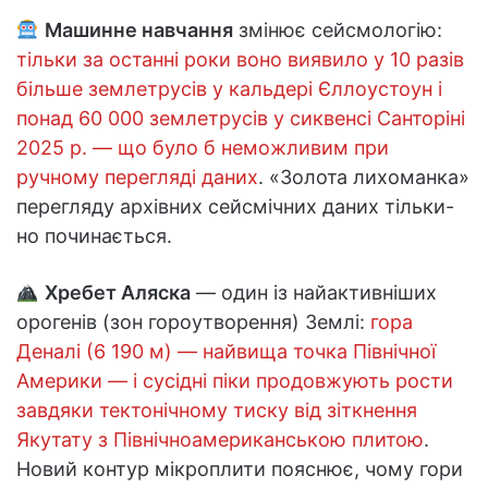
Машинне навчання
змінює сейсмологію:
тільки за останні роки воно виявило у 10 разів
більше землетрусів у кальдері Єллоустоун і
понад 60 000 землетрусів у сиквенсі Санторіні
2025 р. — що було б неможливим при
ручному перегляді даних
. «Золота лихоманка»
перегляду архівних сейсмічних даних тільки-
но починається.
Хребет Аляска
— один із найактивніших
орогенів (зон гороутворення) Землі:
гора
Деналі (6 190 м) — найвища точка Північної
Америки — і сусідні піки продовжують рости
завдяки тектонічному тиску від зіткнення
Якутату з Північноамериканською плитою
.
Новий контур мікроплити пояснює, чому гори