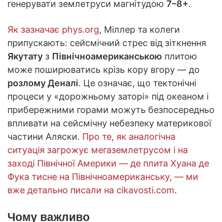
генерувати землетруси магнітудою
7–8+
.
Як зазначає phys.org
, Міллер та колеги
припускають: сейсмічний стрес від зіткнення
Якутату
з
Північноамериканською
плитою
може поширюватись крізь кору вгору — до
розлому Деналі
. Це означає, що тектонічні
процеси у «дорожньому заторі» під океаном і
прибережними горами можуть безпосередньо
впливати на сейсмічну небезпеку материкової
частини Аляски.
Про те, як аналогічна
ситуація загрожує мегаземлетрусом і на
заході Північної Америки — де плита Хуана де
Фука тисне на Північноамериканську, — ми
вже детально писали на cikavosti.com
.
Чому важливо