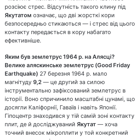
розсіює стрес. Відсутність такого клину під
Якутатом
означає, що дві жорсткі кори
безпосередньо стикаються — і стрес від цього
контакту передається в кору набагато
ефективніше.
Яким був землетрус 1964 р. на Алясці?
Велике аляскинське землетрус (Good Friday
Earthquake)
27 березня 1964 р. мало
магнітуду
9,2
— це другий за силою
інструментально зафіксований землетрус в
історії. Воно спричинило масштабні цунамі, що
досягли Каліфорнії, Гаваїв і навіть Японії.
Гіпоцентр знаходився у тій самій зоні контакту
плит, де й досліджуваний
Якутат
— хоча
точний внесок мікроплити у той конкретний