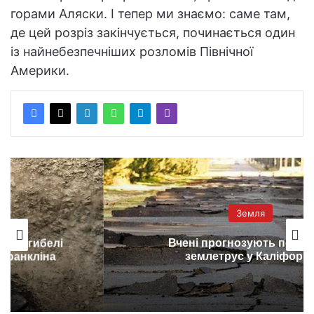
горами Аляски. І тепер ми знаємо: саме там,
де цей розріз закінчується, починається один
із найнебезпечніших розломів Північної
Америки.
Земля
Вчені прогнозують потужний
землетрус у Каліфорнії