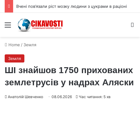
Вчені пов’язали ріст мозку людини з цукрами в раціоні
Menu
S
Home
/
Земля
Земля
ШІ знайшов 1750 прихованих
землетрусів у надрах Аляски
Анатолій Шевченко
08.06.2026
Час читання: 5 хв