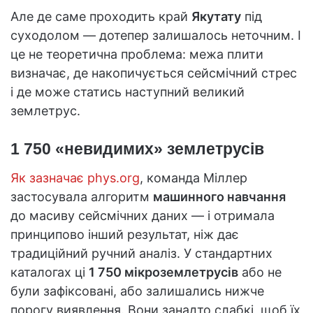
Але де саме проходить край
Якутату
під
суходолом — дотепер залишалось неточним. І
це не теоретична проблема: межа плити
визначає, де накопичується сейсмічний стрес
і де може статись наступний великий
землетрус.
1 750 «невидимих» землетрусів
Як зазначає phys.org
, команда Міллер
застосувала алгоритм
машинного навчання
до масиву сейсмічних даних — і отримала
принципово інший результат, ніж дає
традиційний ручний аналіз. У стандартних
каталогах ці
1 750 мікроземлетрусів
або не
були зафіксовані, або залишались нижче
порогу виявлення. Вони занадто слабкі, щоб їх