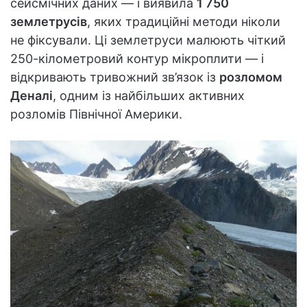
сейсмічних даних — і виявила
1 750
землетрусів
, яких традиційні методи ніколи
не фіксували. Ці землетруси малюють чіткий
250-кілометровий контур мікроплити — і
відкривають тривожний зв’язок із
розломом
Деналі
, одним із найбільших активних
розломів Північної Америки.