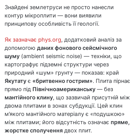
Знайдені землетруси не просто нанесли
контур мікроплити — вони виявили
принципову особливість її геології.
Як зазначає phys.org
, додатковий аналіз за
допомогою
даних фонового сейсмічного
шуму
(ambient seismic noise) — техніки, що
картографує підземні структури через
природний «шум» грунту — показав: край
Якутату
є
«бритвенно гострим»
. Плита пірнає
прямо під
Північноамериканську
— без
мантійного клину
, що зазвичай присутній між
двома плитами в зонах субдукції. Цей клин
м’якого мантійного матеріалу є «подушкою»
між плитами; його відсутність означає
пряме,
жорстке сполучення
двох плит.