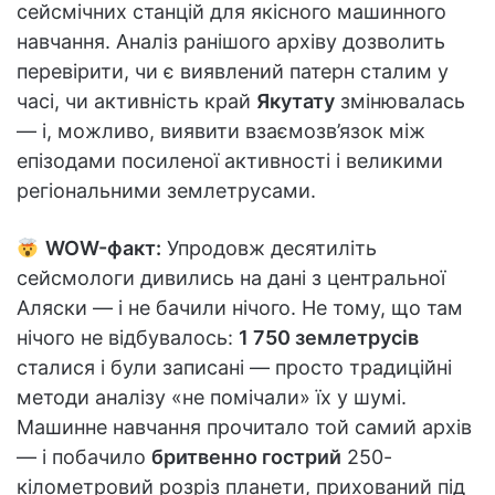
сейсмічних станцій для якісного машинного
навчання. Аналіз ранішого архіву дозволить
перевірити, чи є виявлений патерн сталим у
часі, чи активність край
Якутату
змінювалась
— і, можливо, виявити взаємозв’язок між
епізодами посиленої активності і великими
регіональними землетрусами.
WOW-факт:
Упродовж десятиліть
сейсмологи дивились на дані з центральної
Аляски — і не бачили нічого. Не тому, що там
нічого не відбувалось:
1 750 землетрусів
сталися і були записані — просто традиційні
методи аналізу «не помічали» їх у шумі.
Машинне навчання прочитало той самий архів
— і побачило
бритвенно гострий
250-
кілометровий розріз планети, прихований під