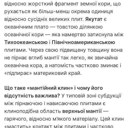
відносно жорсткий фрагмент земної кори, що
рухається як більш-менш окрема одиниця
відносно сусідніх великих плит.
Якутат
є
океанічним плато — товстою ділянкою
oceанічної кори — яка намертво затиснула між
Тихоокеанською
і
Північноамериканською
плитами. Через свою підвищену товщину вона
не пірнає вглиб мантії так легко, як звичайна
океанічна кора, а натомість частково зминає і
«підпирає» материковий край.
Що таке «мантійний клин» і чому його
відсутність важлива?
У типовій зоні субдукції
між пірнаючою і нависаючою плитами є
клиноподібна область
верхньої мантії
—
гарячого, відносно м’якого матеріалу. Цей клин
«мастить» контакт між плитами і частково