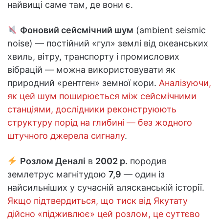
найвищі саме там, де вони є.
Фоновий сейсмічний шум
(ambient seismic
noise) — постійний «гул» землі від океанських
хвиль, вітру, транспорту і промислових
вібрацій — можна використовувати як
природний «рентген» земної кори.
Аналізуючи,
як цей шум поширюється між сейсмічними
станціями, дослідники реконструюють
структуру порід на глибині — без жодного
штучного джерела сигналу
.
Розлом Деналі
в
2002 р.
породив
землетрус магнітудою
7,9
— один із
найсильніших у сучасній алясканській історії.
Якщо підтвердиться, що тиск від Якутату
дійсно «підживлює» цей розлом, це суттєво