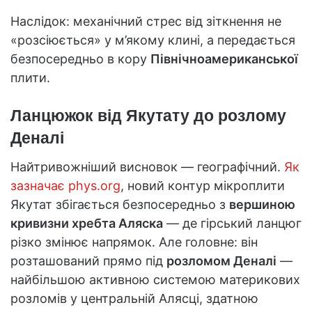
Наслідок: механічний стрес від зіткнення не
«розсіюється» у м’якому клині, а передається
безпосередньо в кору
Північноамериканської
плити.
Ланцюжок від Якутату до розлому
Деналі
Найтривожніший висновок — географічний.
Як
зазначає phys.org
, новий контур мікроплити
Якутат збігається безпосередньо з
вершиною
кривизни хребта Аляска
— де гірський ланцюг
різко змінює напрямок. Але головне: він
розташований прямо під
розломом Деналі
—
найбільшою активною системою материкових
розломів у центральній Алясці, здатною