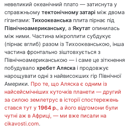
невеликий океанічний плато — затиснута у
справжньому
тектонічному затарі
між двома
гігантами:
Тихоокеанська
плита пірнає під
Північноамериканську
, а
Якутат
опинилась
між ними. Частина мікроплити субдукує
(пірнає вглиб) разом із Тихоокеанською, інша
частина фронтально зіштовхується з
Північноамериканською — і саме це зіткнення
побудувало
хребет Аляска
і продовжує
нарощувати одні з найвисокших гір Північної
Америки.
Про те, що Аляска є одним із
найсейсмічніших куточків планети — другий
за силою землетрус в історії спостережень
стався тут у
1964 р.
, а його відгомони були
чутні аж в Африці, — ми вже писали на
cikavosti.com
.