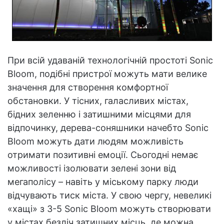
При всій удаваній технологічній простоті Sonic
Bloom, подібні пристрої можуть мати велике
значення для створення комфортної
обстановки. У тісних, галасливих містах,
бідних зеленню і затишними місцями для
відпочинку, дерева-соняшники начебто Sonic
Bloom можуть дати людям можливість
отримати позитивні емоції. Сьогодні немає
можливості ізолювати зелені зони від
мегаполісу – навіть у міському парку люди
відчувають тиск міста. У свою чергу, невеликі
«хащі» з 3-5 Sonic Bloom можуть створювати
у містах безліч затишних місць, де можна