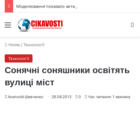
Моделювання показало активні рифтові долини на Венері
Menu
S
Home
/
Технології
Технології
Сонячні соняшники освітять
вулиці міст
Анатолій Шевченко
26.08.2013
0
Час читання: 1 хвилина