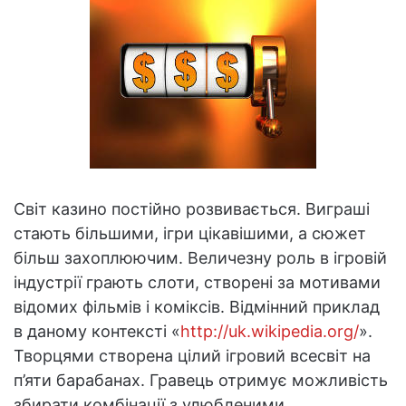
Світ казино постійно розвивається. Виграші
стають більшими, ігри цікавішими, а сюжет
більш захоплюючим. Величезну роль в ігровій
індустрії грають слоти, створені за мотивами
відомих фільмів і коміксів. Відмінний приклад
в даному контексті «
http://uk.wikipedia.org/
».
Творцями створена цілий ігровий всесвіт на
п’яти барабанах. Гравець отримує можливість
збирати комбінації з улюбленими