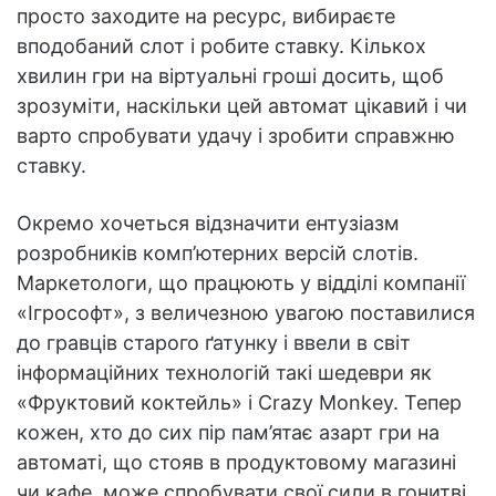
просто заходите на ресурс, вибираєте
вподобаний слот і робите ставку. Кількох
хвилин гри на віртуальні гроші досить, щоб
зрозуміти, наскільки цей автомат цікавий і чи
варто спробувати удачу і зробити справжню
ставку.
Окремо хочеться відзначити ентузіазм
розробників комп’ютерних версій слотів.
Маркетологи, що працюють у відділі компанії
«Ігрософт», з величезною увагою поставилися
до гравців старого ґатунку і ввели в світ
інформаційних технологій такі шедеври як
«Фруктовий коктейль» і Crazy Monkey. Тепер
кожен, хто до сих пір пам’ятає азарт гри на
автоматі, що стояв в продуктовому магазині
чи кафе, може спробувати свої сили в гонитві