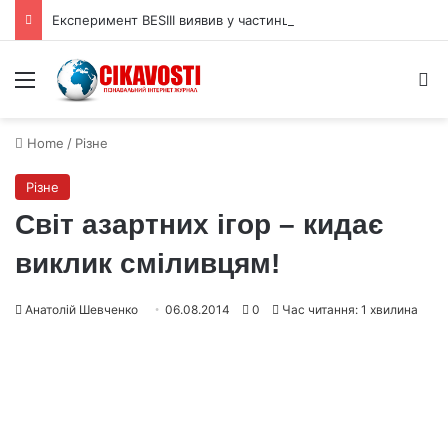
Експеримент BESIII виявив у частинці X(2370) домінування глюболу
Menu
S
Home
/
Різне
Різне
Світ азартних ігор – кидає
виклик сміливцям!
Анатолій Шевченко
06.08.2014
0
Час читання: 1 хвилина