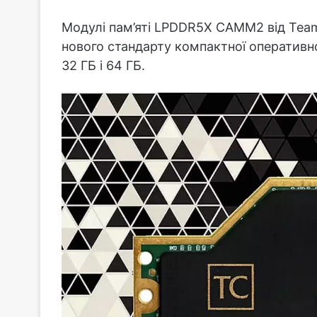
Модулі пам’яті LPDDR5X CAMM2 від Tea
нового стандарту компактної оперативно
32 ГБ і 64 ГБ.