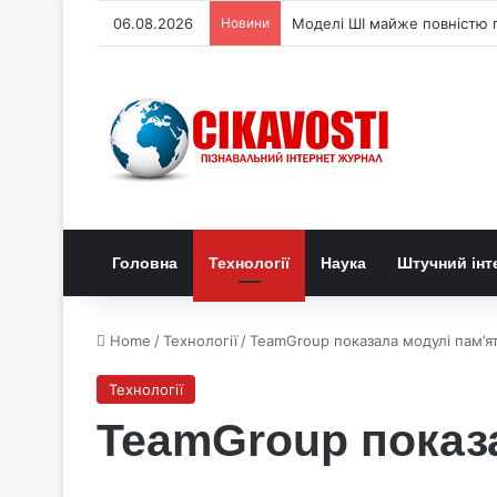
06.08.2026
Новини
Моделі ШІ майже повністю п
Головна
Технології
Наука
Штучний інт
Home
/
Технології
/
TeamGroup показала модулі пам’яті
Технології
TeamGroup показал