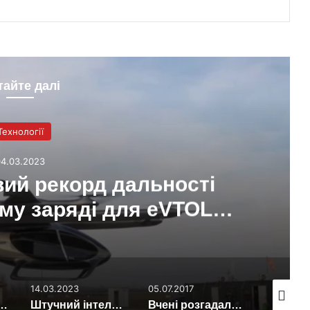
тайте далі
Технології
04.03.2023
ий рекорд дальності
му заряді для eVTOL
о+відео)
14.03.2023
05.07.2017
17.08.202
и формування мікробних біоплівок на космічній станції
Штучний інтелект на радіо: в США почали тестувати нову технологію
Вчені розгадали секрет міцності давньоримського бетону