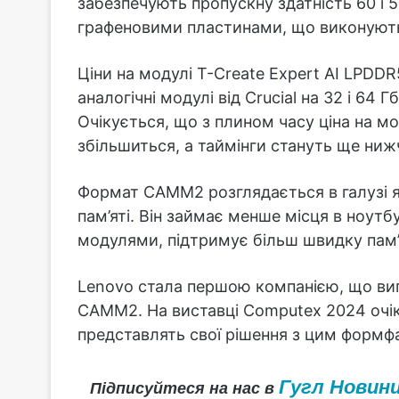
забезпечують пропускну здатність 60 і 5
графеновими пластинами, що виконують 
Ціни на модулі T-Create Expert AI LPD
аналогічні модулі від Crucial на 32 і 64 
Очікується, що з плином часу ціна на мо
збільшиться, а таймінги стануть ще ни
Формат CAMM2 розглядається в галузі я
пам’яті. Він займає менше місця в ноут
модулями, підтримує більш швидку пам’я
Lenovo стала першою компанією, що вип
CAMM2. На виставці Computex 2024 очік
представлять свої рішення з цим формф
Гугл Новин
Підписуйтеся на нас в