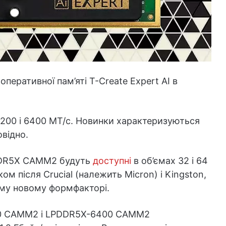
перативної пам’яті T-Create Expert AI в
7200 і 6400 МТ/с. Новинки характеризуються
овідно.
PDDR5X CAMM2 будуть
доступні
в об’ємах 32 і 64
м після Crucial (належить Micron) і Kingston,
ому новому формфакторі.
500 CAMM2 і LPDDR5X-6400 CAMM2