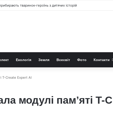
рибирають тваринок-героїнь з дитячих історій
елект
Екологія
Земля
Всесвіт
Фото
Контакти
 T-Create Expert AІ
а модулі пам’яті T-Cr