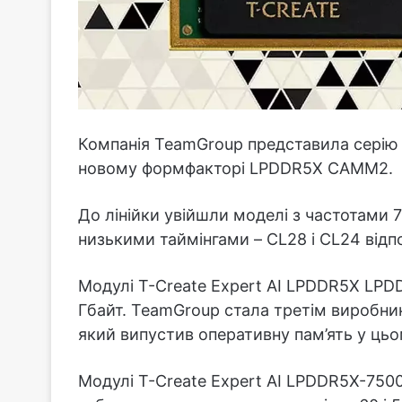
Компанія TeamGroup представила серію о
новому формфакторі LPDDR5X CAMM2.
До лінійки увійшли моделі з частотами 
низькими таймінгами – CL28 і CL24 відп
Модулі T-Create Expert AI LPDDR5X L
Гбайт. TeamGroup стала третім виробнико
який випустив оперативну пам’ять у ць
Модулі T-Create Expert AI LPDDR5X-7