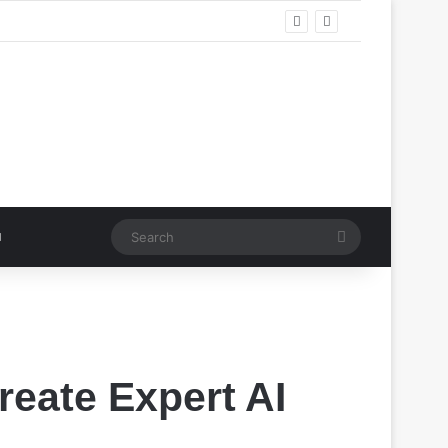
Search
eate Expert AІ