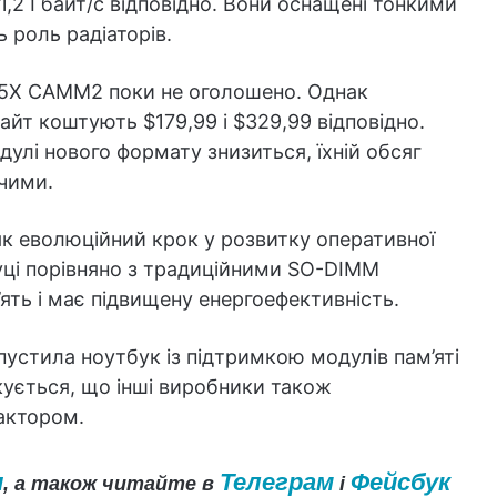
1,2 Гбайт/с відповідно. Вони оснащені тонкими
роль радіаторів.
DR5X CAMM2 поки не оголошено. Однак
Гбайт коштують $179,99 і $329,99 відповідно.
дулі нового формату знизиться, їхній обсяг
жчими.
к еволюційний крок у розвитку оперативної
буці порівняно з традиційними SO-DIMM
ть і має підвищену енергоефективність.
устила ноутбук із підтримкою модулів пам’яті
ується, що інші виробники також
актором.
и
Телеграм
Фейсбук
, а також читайте в
і