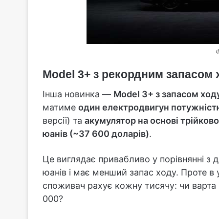
Ф
Model 3+ з рекордним запасом 
Інша новинка —
Model 3+ з запасом ход
матиме
один електродвигун потужніст
версії) та
акумулятор на основі трійково
юанів (~37 600 доларів)
.
Це виглядає привабливо у порівнянні з 
юанів і має менший запас ходу. Проте в
споживач рахує кожну тисячу: чи варта
000?