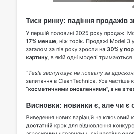
Ф
Тиск ринку: падіння продажів 
У першій половині 2025 року продажі Mo
17% менше
, ніж торік. Продажі Model 3
загалом за пів року зросли на
30% у пор
картину
, в якій одні моделі тримаються 
“Tesla заслуговує на похвалу за вдоскон
запитання в CleanTechnica. Усе частіше 
“косметичними оновленнями”, а не з т
Висновки: новинки є, але чи є 
Виведення нових варіацій на ключовий
достатній
крок для відновлення конкурен
агресивними гравцями, які
частіше оно