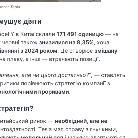
ото: Tesla
змушує діяти
del Y в Китаї склали
171 491 одиницю
— на
 у червні також
знизилися на 8,35%
, хоча
івнянні з 2024 роком
. Це створює
змішану
на плаву, а інші — втрачають позиції.
алення, але чи цього достатньо?”
, — ставлять
критики порівнюють стратегію компанії з
ехнологічними проривами
.
стратегія?
 китайський ринок —
необхідний, але не
тоздатності. Tesla має справу з гнучкими,
влюють модельний ряд
і швидко адаптуються