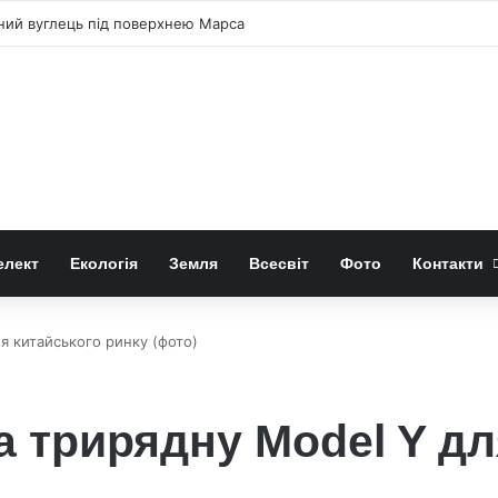
чний вуглець під поверхнею Марса
елект
Екологія
Земля
Всесвіт
Фото
Контакти
я китайського ринку (фото)
а трирядну Model Y дл