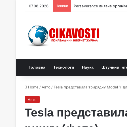
07.08.2026
Новини
Perseverance виявив органі
Головна
Технології
Наука
Штучний інт
Home
/
Авто
/
Tesla представила трирядну Model Y дл
Авто
Tesla представил