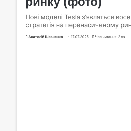
ринку (фото)
Нові моделі Tesla з’являться вос
стратегія на перенасиченому рин
Анатолій Шевченко
17.07.2025
Час читання: 2 хв