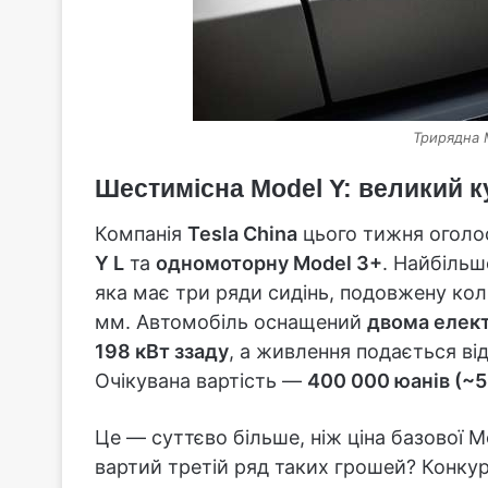
Трирядна M
Шестимісна Model Y: великий ку
Компанія
Tesla China
цього тижня оголос
Y L
та
одномоторну Model 3+
. Найбіль
яка має три ряди сидінь, подовжену кол
мм. Автомобіль оснащений
двома елект
198 кВт ззаду
, а живлення подається ві
Очікувана вартість —
400 000 юанів (~5
Це — суттєво більше, ніж ціна базової M
вартий третій ряд таких грошей? Конкур