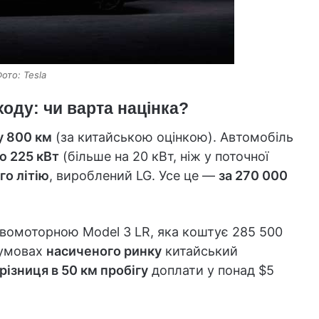
ото: Tesla
ходу: чи варта націнка?
у 800 км
(за китайською оцінкою). Автомобіль
ю 225 кВт
(більше на 20 кВт, ніж у поточної
го літію
, вироблений LG. Усе це —
за 270 000
двомоторною Model 3 LR, яка коштує 285 500
 умовах
насиченого ринку
китайський
різниця в 50 км пробігу
доплати у понад $5