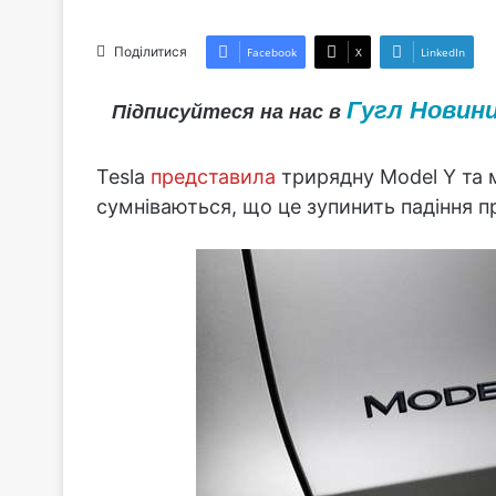
Поділитися
Facebook
X
LinkedIn
Гугл Новин
Підписуйтеся на нас в
Tesla
представила
трирядну Model Y та 
сумніваються, що це зупинить падіння п