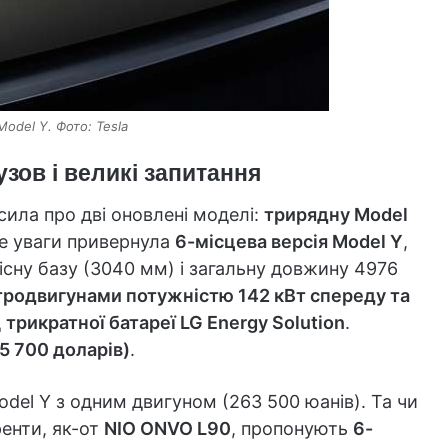
odel Y. Фото: Tesla
зов і великі запитання
ила про дві оновлені моделі:
трирядну Model
ше уваги привернула
6-місцева версія Model Y
,
існу базу (3040 мм) і загальну довжину 4976
родвигунами потужністю 142 кВт спереду та
д
трикратної батареї LG Energy Solution
.
5 700 доларів)
.
odel Y з одним двигуном (263 500 юанів). Та чи
енти, як-от
NIO ONVO L90
, пропонують
6-