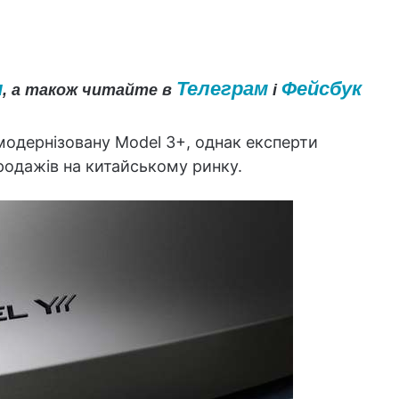
и
Телеграм
Фейсбук
, а також читайте в
і
модернізовану Model 3+, однак експерти
родажів на китайському ринку.