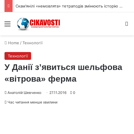
Скам’янілі «немовлята» тетраподів змінюють історію виходу на сушу
Menu
S
Home
/
Технології
Технології
У Данії з’явиться шельфова
«вітрова» ферма
Анатолій Шевченко
27.11.2016
0
Час читання менше хвилини