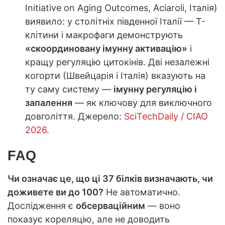
Initiative on Aging Outcomes, Aciaroli, Італія)
виявило: у столітніх південної Італії — Т-
клітини і макрофаги демонструють
«скоординовану імунну активацію»
і
кращу регуляцію цитокінів. Дві незалежні
когорти (Швейцарія і Італія) вказують на
ту саму систему —
імунну регуляцію і
запалення
— як ключову для виключного
довголіття. Джерело:
SciTechDaily / CIAO
2026
.
FAQ
Чи означає це, що ці 37 білків визначають, чи
доживете ви до 100?
Не автоматично.
Дослідження є
обсерваційним
— воно
показує кореляцію, але не доводить