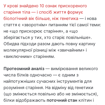
У крові знайдено 10 ознак прискореного
старіння тіла — і спосіб життя формує
біологічний вік більше, ніж генетика
— і нова
стаття є «зворотнім» питанням тієї самої теми:
не «що прискорює старіння», а «що
зберігається у тих, хто старіє повільніше».
Обидва підходи разом дають повну картину
молекулярної різниці між «звичайним» і
«виключним» старінням.
Протеомний аналіз
— вимірювання великого
числа білків одночасно — є одним з
найпотужніших сучасних інструментів для
розуміння старіння. На відміну від генетики
(що змінюється повільно або не змінюється),
білки відображають
поточний стан
клітин і