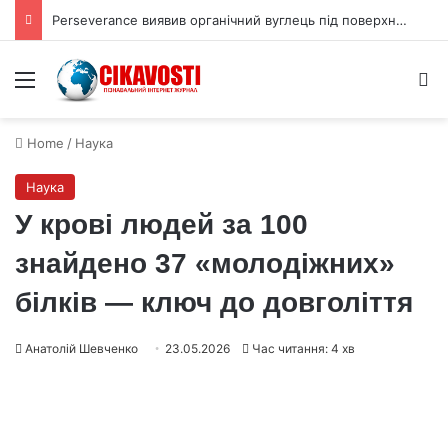
Perseverance виявив органічний вуглець під поверхнею Марса
Menu
S
Home
/
Наука
Наука
У крові людей за 100
знайдено 37 «молодіжних»
білків — ключ до довголіття
Анатолій Шевченко
23.05.2026
Час читання: 4 хв