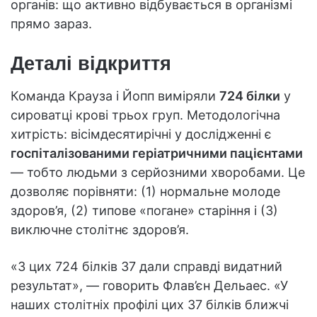
органів: що активно відбувається в організмі
прямо зараз.
Деталі відкриття
Команда Крауза і Йопп виміряли
724 білки
у
сироватці крові трьох груп. Методологічна
хитрість: вісімдесятирічні у дослідженні є
госпіталізованими геріатричними пацієнтами
— тобто людьми з серйозними хворобами. Це
дозволяє порівняти: (1) нормальне молоде
здоров’я, (2) типове «погане» старіння і (3)
виключне столітнє здоров’я.
«З цих 724 білків 37 дали справді видатний
результат», — говорить Флав’єн Дельаес. «У
наших столітніх профілі цих 37 білків ближчі