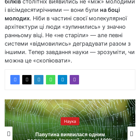
білків
столітніх виявились не «між» молодими
і вісімдесятирічними — вони були
на боці
молодих
. Ніби в частині своєї молекулярної
архітектури ці люди «зупинились» у значно
ранньому віці. Не «не старіли» — але певні
системи «відмовились» деградувати разом з
іншими. Тепер завдання науки — зрозуміти, чи
можна це «скопіювати».
Наука
Вчені назвали продукт, що підвищує