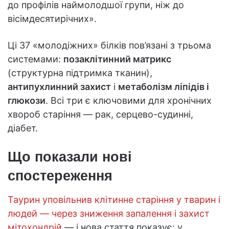
до профілів наймолодшої групи, ніж до
вісімдесятирічних».
Ці 37 «молодіжних» білків пов’язані з трьома
системами:
позаклітинний матрикс
(структурна підтримка тканин),
антипухлинний захист
і
метаболізм ліпідів і
глюкози
. Всі три є ключовими для хронічних
хвороб старіння — рак, серцево-судинні,
діабет.
Що показали нові
спостереження
Таурин уповільнив клітинне старіння у тварин і
людей — через зниження запалення і захист
мітохондрій
— і нова стаття показує: у