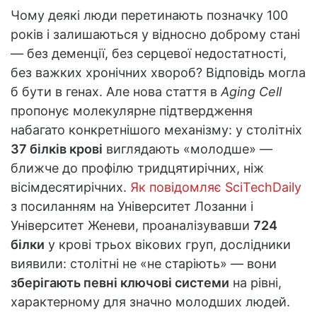
Чому деякі люди перетинають позначку 100
років і залишаються у відносно доброму стані
— без деменції, без серцевої недостатності,
без важких хронічних хвороб? Відповідь могла
б бути в генах. Але нова стаття в
Aging Cell
пропонує молекулярне підтвердження
набагато конкретнішого механізму: у столітніх
37 білків крові
виглядають «молодше» —
ближче до профілю тридцятирічних, ніж
вісімдесятирічних.
Як повідомляє SciTechDaily
з посиланням на Університет Лозанни і
Університет Женеви, проаналізувавши
724
білки
у крові трьох вікових груп, дослідники
виявили: столітні не «не старіють» — вони
зберігають певні ключові системи
на рівні,
характерному для значно молодших людей.