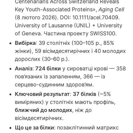
Centenarians Across Switzerland Reveals
Key Youth-Associated Proteins»,
Aging Cell
(8 лютого 2026). DOI: 10.1111/acel.70409.
University of Lausanne (UNIL) + University
of Geneva. Частина проекту SWISS100.
Вибірка
: 39 столітніх (100–105 р., 85%
жінки), 59 вісімдесятирічних і 40 молодих
дорослих (30–60 р.).
Аналіз
:
724 білки
у сироватці крові — 358
пов’язаних із запаленням, 366 — із
серцево-судинним здоров’ям.
Ключовий результат
:
37 білків
(~5%
виміряних) у столітніх мають профіль,
ближчий до молодих
, ніж до
вісімдесятирічних.
Що це за білки
: позаклітинний матрикс