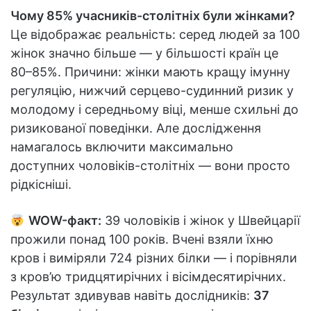
Чому 85% учасників-столітніх були жінками?
Це відображає реальність: серед людей за 100
жінок значно більше — у більшості країн це
80–85%. Причини: жінки мають кращу імунну
регуляцію, нижчий серцево-судинний ризик у
молодому і середньому віці, менше схильні до
ризикованої поведінки. Але дослідження
намагалось включити максимально
доступних чоловіків-столітніх — вони просто
рідкісніші.
WOW-факт:
39 чоловіків і жінок у Швейцарії
прожили понад 100 років. Вчені взяли їхню
кров і виміряли 724 різних білки — і порівняли
з кров’ю тридцятирічних і вісімдесятирічних.
Результат здивував навіть дослідників:
37