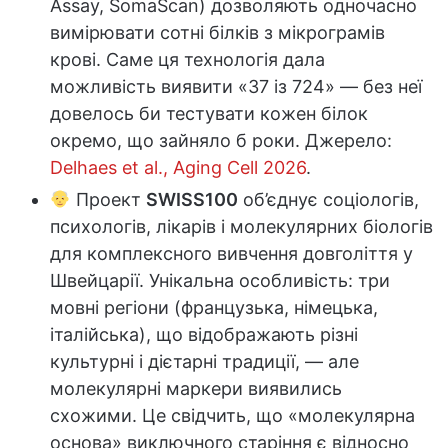
Assay, SomaScan) дозволяють одночасно
вимірювати сотні білків з мікрограмів
крові. Саме ця технологія дала
можливість виявити «37 із 724» — без неї
довелось би тестувати кожен білок
окремо, що зайняло б роки. Джерело:
Delhaes et al., Aging Cell 2026
.
Проект
SWISS100
об’єднує соціологів,
психологів, лікарів і молекулярних біологів
для комплексного вивчення довголіття у
Швейцарії. Унікальна особливість: три
мовні регіони (французька, німецька,
італійська), що відображають різні
культурні і дієтарні традиції, — але
молекулярні маркери виявились
схожими. Це свідчить, що «молекулярна
основа» виключного старіння є відносно