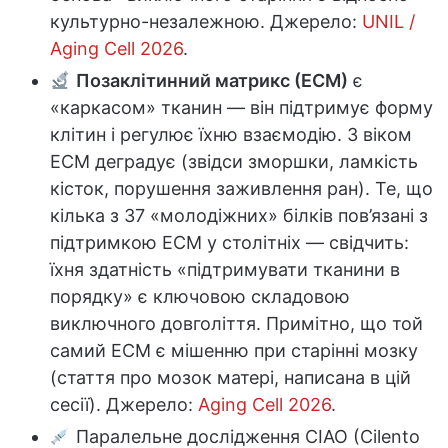
культурно-незалежною. Джерело:
UNIL /
Aging Cell 2026
.
Позаклітинний матрикс (ЕСМ)
є
«каркасом» тканин — він підтримує форму
клітин і регулює їхню взаємодію. З віком
ЕСМ деградує (звідси зморшки, ламкість
кісток, порушення заживлення ран). Те, що
кілька з 37 «молодіжних» білків пов’язані з
підтримкою ЕСМ у столітніх — свідчить:
їхня здатність «підтримувати тканини в
порядку» є ключовою складовою
виключного довголіття. Примітно, що той
самий ЕСМ є мішенню при старінні мозку
(стаття про мозок матері, написана в цій
сесії). Джерело:
Aging Cell 2026
.
Паралельне дослідження CIAO (Cilento