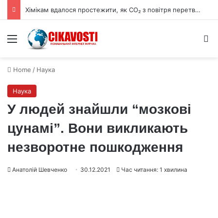
Хімікам вдалося простежити, як CO₂ з повітря перетворюється на графіт
Menu
S
Home
/
Наука
Наука
У людей знайшли “мозкові
цунамі”. Вони викликають
незворотне пошкодження
Анатолій Шевченко
30.12.2021
Час читання: 1 хвилина