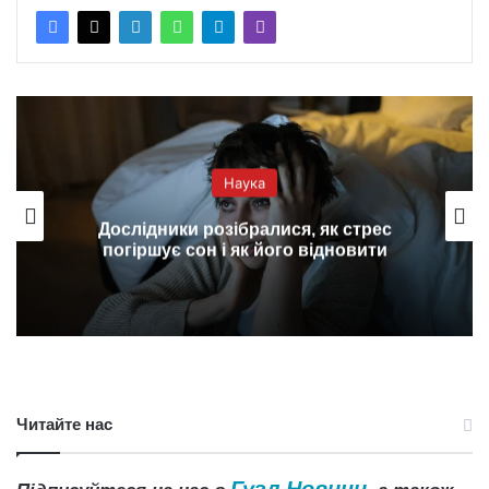
Наука
ідники розібралися, як стрес
Археоло
іршує сон і як його відновити
Читайте нас