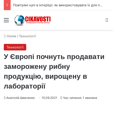
Повітряні кулі в інтер’єрі: як використовувати їх для прикраси
Menu
S
Home
/
Технології
Технології
У Європі почнуть продавати
заморожену рибну
продукцію, вирощену в
лабораторії
Анатолій Шевченко
15.09.2021
Час читання: 1 хвилина