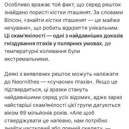
Особливо вражає той факт, що серед решток
знайдено пористі кістки пташенят. За словами
Вілсон,
«знайти кістки пташенят — це майже
нечуване»
, що робить відкриття унікальним.
Ці скам’янілості — одні з найдавніших доказів
гніздування птахів у полярних умовах
, де
температурні коливання були
екстремальними.
Деякі з виявлених решток можуть належати
до Neornithes — «сучасних птахів». Якщо це
підтвердиться, ці зразки стануть
найдавнішими серед усіх відомих, адже зараз
найстаріші скам’янілості цієї групи датуються
віком 69 мільйонів років.
«Але щоб
стверджувати це напевно, нам потрібно
знайти частковий або повний скелет»
, —