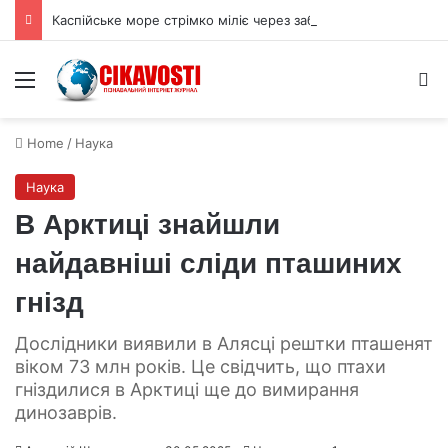
Каспійське море стрімко міліє через забір води та гонку озброєнь
Menu
S
Home
/
Наука
Наука
В Арктиці знайшли
найдавніші сліди пташиних
гнізд
Дослідники виявили в Алясці рештки пташенят
віком 73 млн років. Це свідчить, що птахи
гніздилися в Арктиці ще до вимирання
динозаврів.