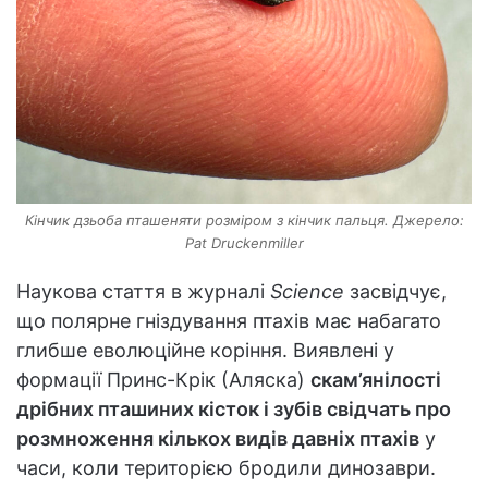
Кінчик дзьоба пташеняти розміром з кінчик пальця. Джерело:
Pat Druckenmiller
Наукова стаття в журналі
Science
засвідчує,
що полярне гніздування птахів має набагато
глибше еволюційне коріння. Виявлені у
формації Принс-Крік (Аляска)
скам’янілості
дрібних пташиних кісток і зубів свідчать про
розмноження кількох видів давніх птахів
у
часи, коли територією бродили динозаври.