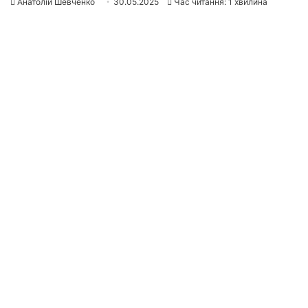
Анатолій Шевченко
30.05.2025
Час читання: 1 хвилина