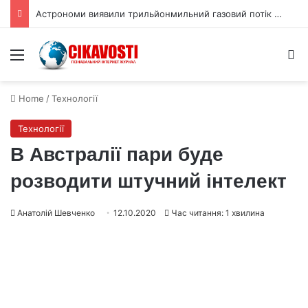
Астрономи виявили трильйонмильний газовий потік до GW Оріона
Menu
S
Home
/
Технології
Технології
В Австралії пари буде
розводити штучний інтелект
Анатолій Шевченко
12.10.2020
Час читання: 1 хвилина