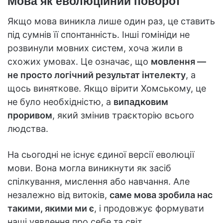
Мова як еволюційний поворот
Якщо мова виникла лише один раз, це ставить
під сумнів її спонтанність. Інші гомініди не
розвинули мовних систем, хоча жили в
схожих умовах. Це означає, що
мовлення —
не просто логічний результат інтелекту
, а
щось виняткове. Якщо вірити Хомському, це
не було необхідністю, а
випадковим
проривом
, який змінив траєкторію всього
людства.
На сьогодні не існує єдиної версії еволюції
мови. Вона могла виникнути як засіб
спілкування, мислення або навчання. Але
незалежно від витоків,
саме мова зробила нас
такими, якими ми є
, і продовжує формувати
наші уявлення про себе та світ.