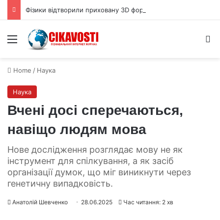
Фізики відтворили приховану 3D форму квантової хвильової функції
Menu
S
Home
/
Наука
Наука
Вчені досі сперечаються,
навіщо людям мова
Нове дослідження розглядає мову не як
інструмент для спілкування, а як засіб
організації думок, що міг виникнути через
генетичну випадковість.
Анатолій Шевченко
28.06.2025
Час читання: 2 хв