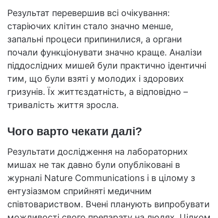
Результат перевершив всі очікування:
старіючих клітин стало значно менше,
запальні процеси припинилися, а органи
почали функціонувати значно краще. Аналізи
піддослідних мишей були практично ідентичні
тим, що були взяті у молодих і здорових
гризунів. Їх життєздатність, а відповідно –
тривалість життя зросла.
Чого варто чекати далі?
Результати дослідження на лабораторних
мишах не так давно були опубліковані в
журналі Nature Communications і в цілому з
ентузіазмом сприйняті медичним
співтовариством. Вчені планують випробувати
можливості свого препарату на людях. Цілком