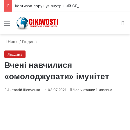
Кортизол порушує внутрішній GPS мозку та ускладнює орієнтацію
Menu
S
Home
/
Людина
Людина
Вчені навчилися
«омолоджувати» імунітет
Анатолій Шевченко
03.07.2021
Час читання: 1 хвилина