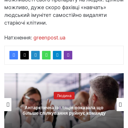
можливо, дуже скоро фахівці «навчать»
людський імунітет самостійно видаляти
старіючі клітини.
Натхнення:
greenpost.ua
Людина
Антарктична ізоляція показала що
більше спілкування руйнує команду