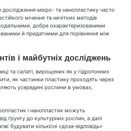
 дослідження мікро- та нанопластику часто
естійкого мічення та нечітких методів
 модельними, добре охарактеризованими
юваними й придатними для порівняння між
унтів і майбутніх досліджень
ці та салаті, вирощених як у гідропонних
ачити, як частинки пластику проходять через
пляють усередині рослини в умовах,
ікропластик і нанопластик можуть
д ґрунту до культурних рослин, а далі
ає будувати кількісні «доза–відповідь»