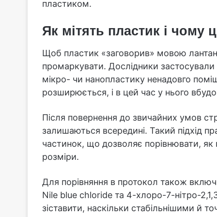
пластиком.
Як мітять пластик і чому 
Щоб пластик «заговорив» мовою лантані
промаркувати. Дослідники застосували 
мікро- чи нанопластику ненадовго помі
розширюється, і в цей час у нього вбудо
Після повернення до звичайних умов ст
залишаються всередині. Такий підхід пр
частинок, що дозволяє порівнювати, як 
розміри.
Для порівняння в протокол також включе
Nile blue chloride та 4-хлоро-7-нітро-2,
зіставити, наскільки стабільнішими й то