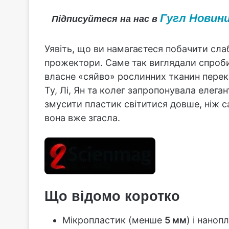
Гугл Новин
Підписуйтеся на нас в
Уявіть, що ви намагаєтеся побачити слаб
прожектори. Саме так виглядали спроби
власне «сяйво» рослинних тканин перек
Ту, Лі, Ян та колег запропонувала елега
змусити пластик світитися довше, ніж с
вона вже згасла.
Що відомо коротко
Мікропластик (менше
5 мм
) і наноп