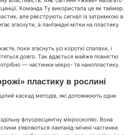
ьну властивість: їхнє світіння «живе» набагато
ценції. Команда Ту використала це як таймер.
ластик, але реєструють сигнал із затримкою в
гає згаснути, а лантанідні мітки на пластику
каєте, поки згаснуть усі короткі спалахи, і
ітяться довго. Так вдається майже повністю
потрібно — частинки мікро- та нанопластику.
орожі» пластику в рослині
цілий каскад методів, які доповнюють одне
здільну флуоресцентну мікроскопію. Вона
слини з’являються лантанід-мічені частинки.