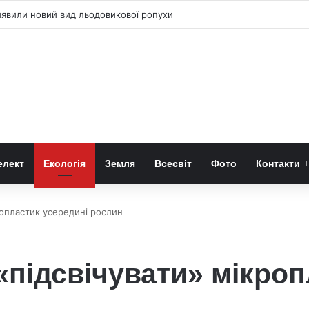
иявили новий вид льодовикової ропухи
елект
Екологія
Земля
Всесвіт
Фото
Контакти
ропластик усередині рослин
«підсвічувати» мікроп