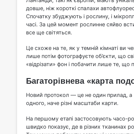
Лантаніди, такі як європій, мають унікал
довше, ніж короткі спалахи автофлуорес
Спочатку збуджують і рослину, і мікроп
часі. За цей момент рослинне сяйво всти
все ще світяться.
Це схоже на те, як у темній кімнаті ви че
лише потім фотографуєте об’єкти, що св
«відрізати» фон і побачити лише те, що 
Багаторівнева «карта под
Новий протокол — це не один прилад, а 
одного, наче різні масштаби карти.
На першому етапі застосовують часо-ро
швидко показує, де в різних тканинах ро