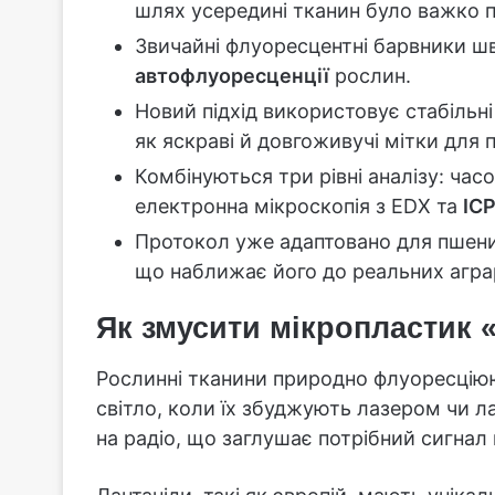
шлях усередині тканин було важко 
Звичайні флуоресцентні барвники шв
автофлуоресценції
рослин.
Новий підхід використовує стабільні
як яскраві й довгоживучі мітки для 
Комбінуються три рівні аналізу: час
електронна мікроскопія з EDX та
IC
Протокол уже адаптовано для пшениці
що наближає його до реальних агра
Як змусити мікропластик 
Рослинні тканини природно флуоресціюю
світло, коли їх збуджують лазером чи 
на радіо, що заглушає потрібний сигнал 