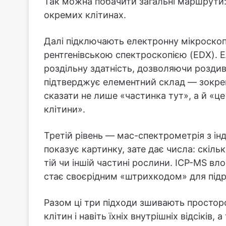
Так можна побачити загальні маршрути: 
окремих клітинах.
Далі підключають електронну мікроскоп
рентгенівською спектроскопією (EDX). 
роздільну здатність, дозволяючи роздив
підтверджує елементний склад — зокрем
сказати не лише «частинка тут», а й «це
клітини».
Третій рівень — мас-спектрометрія з ін
показує картинку, зате дає числа: скіл
тій чи іншій частині рослини. ICP-MS вло
стає своєрідним «штрихкодом» для підр
Разом ці три підходи зшивають просторо
клітин і навіть їхніх внутрішніх відсіків