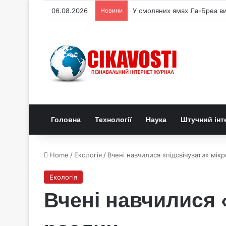
06.08.2026
Новини
У смоляних ямах Ла-Бреа в
Головна
Технології
Наука
Штучний інт
Home
/
Екологія
/
Вчені навчилися «підсвічувати» мік
Екологія
Вчені навчилися 