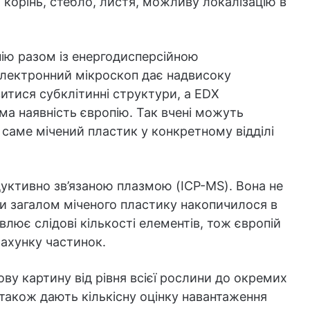
корінь, стебло, листя, можливу локалізацію в
ію разом із енергодисперсійною
Електронний мікроскоп дає надвисоку
итися субклітинні структури, а EDX
а наявність європію. Так вчені можуть
 саме мічений пластик у конкретному відділі
дуктивно зв’язаною плазмою (ICP-MS). Вона не
ьки загалом міченого пластику накопичилося в
влює слідові кількості елементів, тож європій
ахунку частинок.
ву картину від рівня всієї рослини до окремих
, а також дають кількісну оцінку навантаження