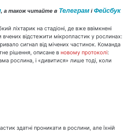
и
Телеграм
Фейсбук
, а також читайте в
і
кий ліхтарик на стадіоні, де вже ввімкнені
 вчених відстежити мікропластик у рослинах:
ривало сигнал від мічених частинок. Команда
нтне рішення, описане в
новому протоколі
:
ама рослина, і «дивитися» лише тоді, коли
ластик здатні проникати в рослини, але їхній