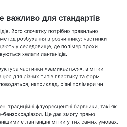
це важливо для стандартів
дів, його спочатку потрібно правильно
метод розбухання в розчиннику: частинки
щають у середовище, де полімер трохи
вуються хелати лантанідів.
руктура частинки «замикається», а мітки
ацює для різних типів пластику та форм
поводяться, наприклад, різні полімери чи
ні традиційні флуоресцентні барвники, такі як
1,3-бензоксадіазол. Це дає змогу прямо
чнішими є лантанідні мітки у тих самих умовах.