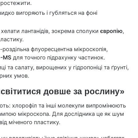
простежити.
идко вигоряють і губляться на фоні
 хелати лантанідів, зокрема сполуки
європію
,
пластику.
о-роздільна флуоресцентна мікроскопія,
P-MS
для точного підрахунку частинок.
 та салату, вирощених у гідропоніці та ґрунті,
рних умов.
«світитися довше за рослину»
ть: хлорофіл та інші молекули випромінюють
лампою мікроскопа. Для дослідника це як шум
від міченого пластику.