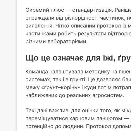
Окремий плюс — стандартизація. Раніше
страждали від різнорідності частинок, н
виявлення. Чітко описаний протокол із
частинками робить результати відтвор
різними лабораторіями.
Що це означає для їжі, ґр
Команда налаштувала методику на пшени
системах, так і в ґрунті. Це дозволяє б
межу «ґрунт–корінь» і куди потім потра
наближених до реальних агросистем.
Такі дані важливі для оцінки того, як м
переміщуватися харчовим ланцюгом — ві
потенційно до людини. Протокол допомаг