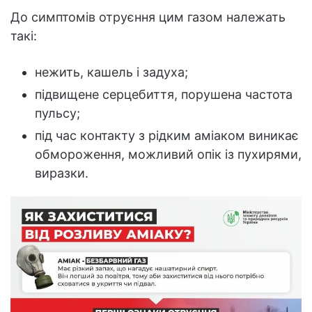
До симптомів отруєння цим газом належать
такі:
нежить, кашель і задуха;
підвищене серцебиття, порушена частота
пульсу;
під час контакту з рідким аміаком виникає
обмороження, можливий опік із пухирями,
виразки.