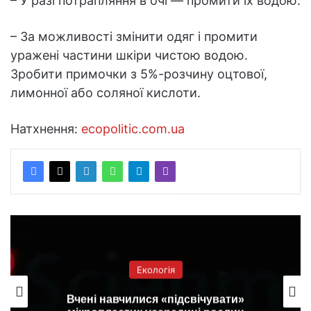
– У разі потрапляння в очі — промити їх водою.
– За можливості змінити одяг і промити
уражені частини шкіри чистою водою.
Зробити примочки з 5%-розчину оцтової,
лимонної або соляної кислоти.
Натхнення:
ecopolitic.com.ua
Екологія
Вчені навчилися «підсвічувати»