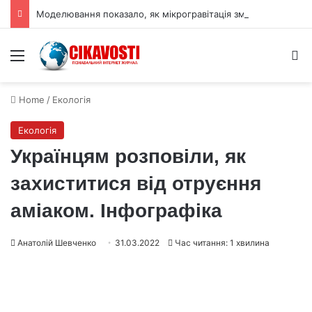
Моделювання показало, як мікрогравітація змінює виробництво вуглепластику
Menu
S
Home
/
Екологія
Екологія
Українцям розповіли, як
захиститися від отруєння
аміаком. Інфографіка
Анатолій Шевченко
31.03.2022
Час читання: 1 хвилина