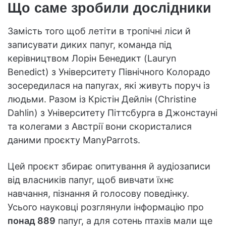
Що саме зробили дослідники
Замість того щоб летіти в тропічні ліси й
записувати диких папуг, команда під
керівництвом Лорін Бенедикт (Lauryn
Benedict) з Університету Північного Колорадо
зосередилася на папугах, які живуть поруч із
людьми. Разом із Крістін Дейлін (Christine
Dahlin) з Університету Піттсбурга в Джонстауні
та колегами з Австрії вони скористалися
даними проєкту ManyParrots.
Цей проєкт збирає опитування й аудіозаписи
від власників папуг, щоб вивчати їхнє
навчання, пізнання й голосову поведінку.
Усього науковці розглянули інформацію про
понад 889
папуг, а для сотень птахів мали ще