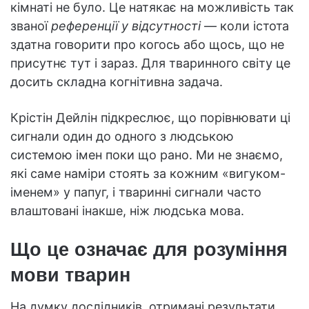
кімнаті не було. Це натякає на можливість так
званої
референції у відсутності
— коли істота
здатна говорити про когось або щось, що не
присутнє тут і зараз. Для тваринного світу це
досить складна когнітивна задача.
Крістін Дейлін підкреслює, що порівнювати ці
сигнали один до одного з людською
системою імен поки що рано. Ми не знаємо,
які саме наміри стоять за кожним «вигуком-
іменем» у папуг, і тваринні сигнали часто
влаштовані інакше, ніж людська мова.
Що це означає для розуміння
мови тварин
На думку дослідників, отримані результати