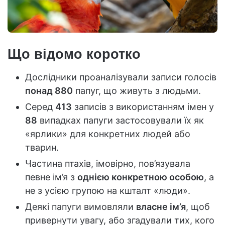
Що відомо коротко
Дослідники проаналізували записи голосів
понад 880
папуг, що живуть з людьми.
Серед
413
записів з використанням імен у
88
випадках папуги застосовували їх як
«ярлики» для конкретних людей або
тварин.
Частина птахів, імовірно, пов’язувала
певне ім’я з
однією конкретною особою
, а
не з усією групою на кшталт «люди».
Деякі папуги вимовляли
власне ім’я
, щоб
привернути увагу, або згадували тих, кого