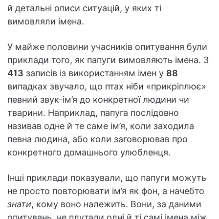
й детальні описи ситуацій, у яких ті
вимовляли імена.
У майже половини учасників опитування були
приклади того, як папуги вимовляють імена. З
413
записів із використанням імен у
88
випадках звучало, що птах ніби «прикріплює»
певний звук-ім’я до конкретної людини чи
тварини. Наприклад, папуга послідовно
називав одне й те саме ім’я, коли заходила
певна людина, або коли заговорював про
конкретного домашнього улюбленця.
Інші приклади показували, що папуги можуть
не просто повторювати ім’я як фон, а начебто
знати
, кому воно належить. Вони, за даними
опитувань, не плутали одні й ті самі імена між