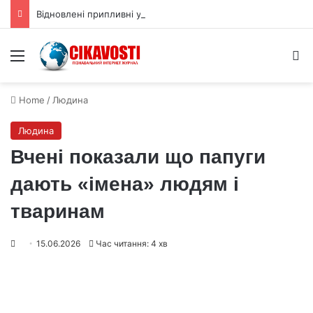
Відновлені припливні угіддя показують складну долю вуглецю
Menu
S
Home
/
Людина
Людина
Вчені показали що папуги
дають «імена» людям і
тваринам
15.06.2026
Час читання: 4 хв