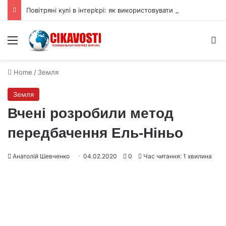
Повітряні кулі в інтер’єрі: як використовувати їх для прикраси
Menu
S
Home
/
Земля
Земля
Вчені розробили метод
передбачення Ель-Ніньо
Анатолій Шевченко
04.02.2020
0
Час читання: 1 хвилина