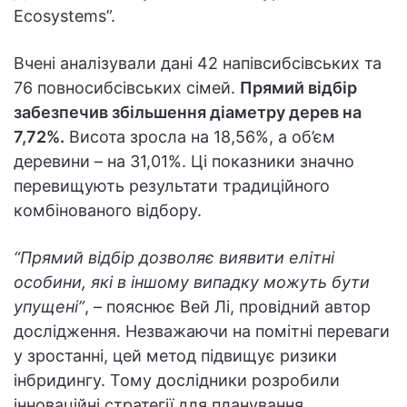
Ecosystems”.
Вчені аналізували дані 42 напівсибсівських та
76 повносибсівських сімей.
Прямий відбір
забезпечив збільшення діаметру дерев на
7,72%.
Висота зросла на 18,56%, а об’єм
деревини – на 31,01%. Ці показники значно
перевищують результати традиційного
комбінованого відбору.
“Прямий відбір дозволяє виявити елітні
особини, які в іншому випадку можуть бути
упущені”
, – пояснює Вей Лі, провідний автор
дослідження. Незважаючи на помітні переваги
у зростанні, цей метод підвищує ризики
інбридингу. Тому дослідники розробили
інноваційні стратегії для планування