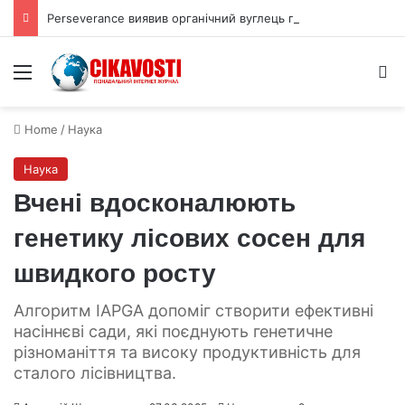
Perseverance виявив органічний вуглець під поверхнею Марса
Menu
S
Home
/
Наука
Наука
Вчені вдосконалюють
генетику лісових сосен для
швидкого росту
Алгоритм IAPGA допоміг створити ефективні
насіннєві сади, які поєднують генетичне
різноманіття та високу продуктивність для
сталого лісівництва.