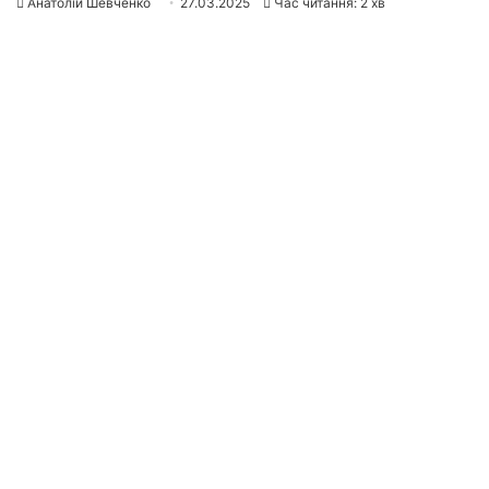
Анатолій Шевченко
27.03.2025
Час читання: 2 хв