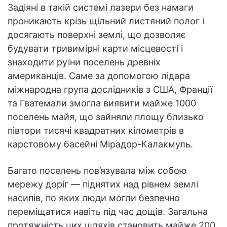
Задіяні в такій системі лазери без намаги
проникають крізь щільний листяний полог і
досягають поверхні землі, що дозволяє
будувати тривимірні карти місцевості і
знаходити руїни поселень древніх
американців. Саме за допомогою лідара
міжнародна група дослідників з США, Франції
та Гватемали змогла виявити майже 1000
поселень майя, що зайняли площу близько
півтори тисячі квадратних кілометрів в
карстовому басейні Мірадор-Калакмуль.
Багато поселень пов’язувала між собою
мережу доріг — піднятих над рівнем землі
насипів, по яких люди могли безпечно
переміщатися навіть під час дощів. Загальна
протяжність цих шляхів становить майже 200