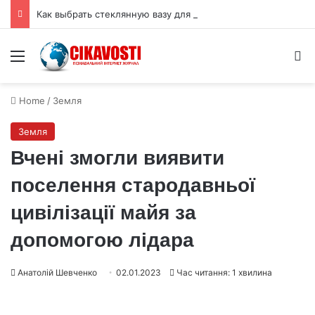
Как выбрать стеклянную вазу для букета: высота, форма и размер горлышка
Menu
S
Home
/
Земля
Земля
Вчені змогли виявити
поселення стародавньої
цивілізації майя за
допомогою лідара
Анатолій Шевченко
02.01.2023
Час читання: 1 хвилина