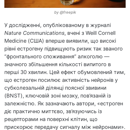
by @freepik
У дослідженні, опублікованому в журналі
Nature Communications
, вчені з Weill Cornell
Medicine (США) вперше виявили, що високі
рівні естрогену підвищують ризик так званого
“фронтального споживання” алкоголю —
значного збільшення кількості випитого в
перші 30 хвилин. Цей ефект обумовлений тим,
що естроген посилює активність нейронів у
субколезальній ділянці поясної звивини
(BNST), ключовій зоні мозку, пов’язаній із
залежністю. Як зазначають автори, «естроген
діє практично миттєво, зв’язуючись із
рецепторами на поверхні клітин, що
прискорює передачу сигналу між нейронами».