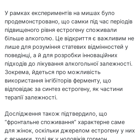
У рамках експериментів на мишах було
продемонстровано, що самки під час періодів
підвищеного рівня естрогену споживали
більше алкоголю. Це відкриття є важливим не
лише для розуміння статевих відмінностей у
поведінці, а й для розробки інноваційних
підходів до лікування алкогольної залежності.
Зокрема, йдеться про можливість
використання інгібіторів ферменту, що
відповідає за синтез естрогену, як частини
терапії залежності.
Дослідження також підтвердило, що
“фронтальне споживання” характерне саме
для жінок, оскільки джерелом естрогену у них
є яєчники, тоді як у чоловіків гормон