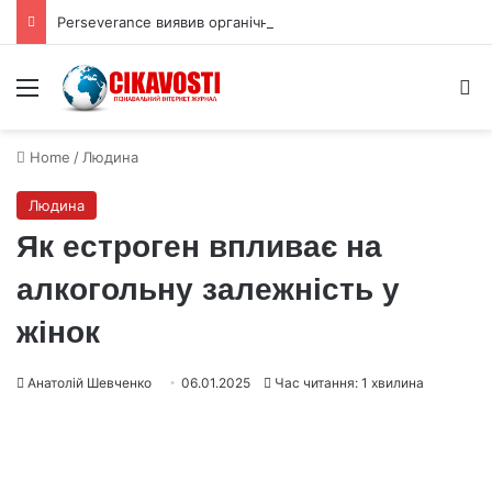
Perseverance виявив органічний вуглець під поверхнею Марса
Menu
S
Home
/
Людина
Людина
Як естроген впливає на
алкогольну залежність у
жінок
Анатолій Шевченко
06.01.2025
Час читання: 1 хвилина