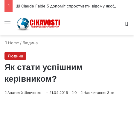
ШІ Claude Fable 5 допоміг спростувати відому якобіанову гіпотезу
Menu
S
Home
/
Людина
Людина
Як стати успішним
керівником?
Анатолій Шевченко
21.04.2015
0
Час читання: 3 хв