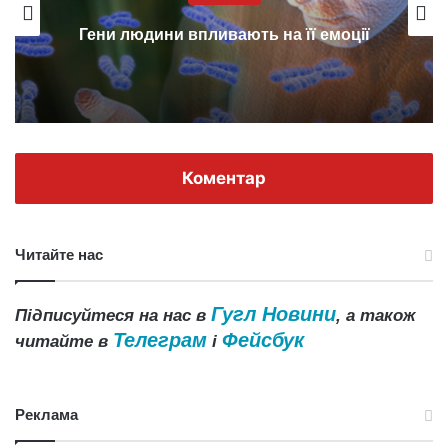
Вчені не вірять в любов п
 її емоції
першого побачення
Коментар
Читайте нас
Гугл Новини
Підписуйтеся на нас в
, а також
Телеграм
Фейсбук
читайте в
і
Реклама