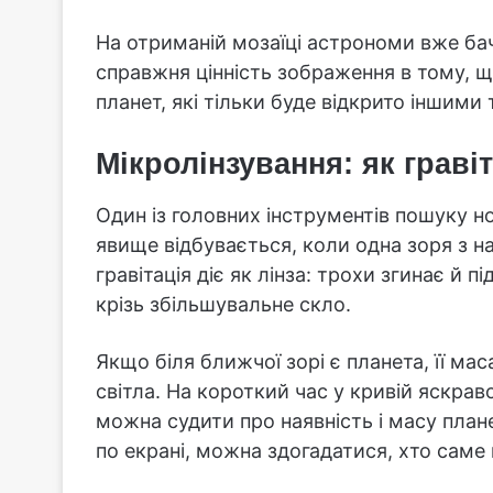
На отриманій мозаїці астрономи вже ба
справжня цінність зображення в тому, 
планет, які тільки буде відкрито іншими
Мікролінзування: як гравіт
Один із головних інструментів пошуку но
явище відбувається, коли одна зоря з на
гравітація діє як лінза: трохи згинає й 
крізь збільшувальне скло.
Якщо біля ближчої зорі є планета, її мас
світла. На короткий час у кривій яскрав
можна судити про наявність і масу плане
по екрані, можна здогадатися, хто сам