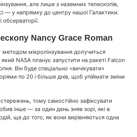
інзування, але лише з наземних телескопів,
усі — у напрямку до центру нашої Галактики.
і обсерваторії.
лескопу Nancy Grace Roman
 методом мікролінзування долучиться
, який NASA планує запустити на ракеті Falcon
пня. Він буде спеціально «вичікувати»
зорями по 20 і більше днів, щоб упіймати зміни
постережень, тому самостійно зафіксувати
обив інше — за один день зняв зорі, які в
одій, ще
до
того, як вони вирівняються одна