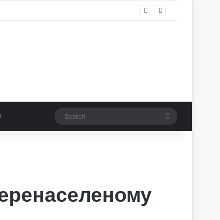
Search
 перенаселеному