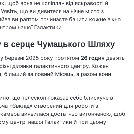
, щоб вона не «сліпла» від яскравості й
Уявіть, що ви дивитеся на нічне місто з
сяйва ви раптом починаєте бачити кожне вікно
ентром нашої Галактики.
ду в серце Чумацького Шляху
у березні 2025 року протягом
26 годин
дев’ять
ізні ділянки галактичного центру. Кожен
 більший за повний Місяць, а разом вони
ило, що телескоп показав себе блискуче в
ча «Євклід» створений для роботи з
 камера виявилася достатньо витонченою, щоб
ому центрі нашої Галактики й при цьому