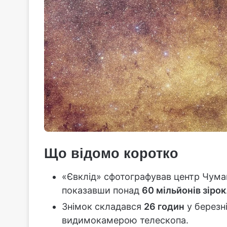
Що відомо коротко
«Євклід» сфотографував центр Чума
показавши понад
60 мільйонів зірок
Знімок складався
26 годин
у березн
видимокамерою телескопа.