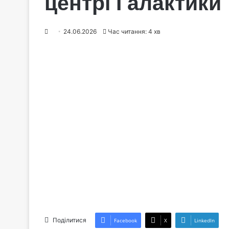
центрі Галактики
24.06.2026
Час читання: 4 хв
Поділитися
Facebook
X
LinkedIn