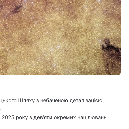
цького Шляху з небаченою деталізацією,
.
і 2025 року з
дев’яти
окремих націлювань