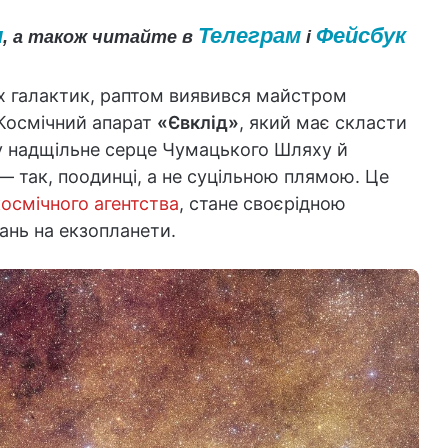
и
Телеграм
Фейсбук
, а також читайте в
і
х галактик, раптом виявився майстром
Космічний апарат
«Євклід»
, який має скласти
 у надщільне серце Чумацького Шляху й
— так, поодинці, а не суцільною плямою. Це
осмічного агентства
, стане своєрідною
ань на екзопланети.