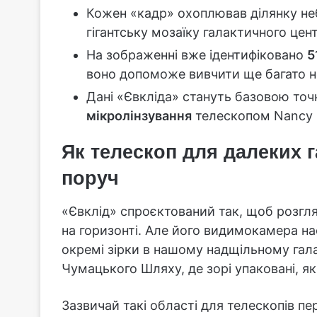
Кожен «кадр» охоплював ділянку не
гігантську мозаїку галактичного цент
На зображенні вже ідентифіковано
5
воно допоможе вивчити ще багато н
Дані «Євкліда» стануть базовою точ
мікролінзування
телескопом Nancy 
Як телескоп для далеких г
поруч
«Євклід» спроєктований так, щоб розгл
на горизонті. Але його видимокамера на
окремі зірки в нашому надщільному гал
Чумацького Шляху, де зорі упаковані, я
Зазвичай такі області для телескопів п