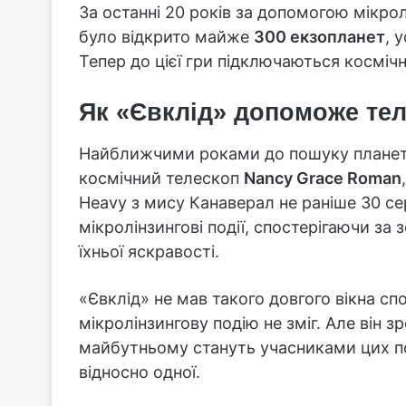
За останні 20 років за допомогою мікрол
було відкрито майже
300 екзопланет
, 
Тепер до цієї гри підключаються космічн
Як «Євклід» допоможе те
Найближчими роками до пошуку планет
космічний телескоп
Nancy Grace Roman
Heavy з мису Канаверал не раніше 30 сер
мікролінзингові події, спостерігаючи за 
їхньої яскравості.
«Євклід» не мав такого довгого вікна с
мікролінзингову подію не зміг. Але він зр
майбутньому стануть учасниками цих п
відносно одної.