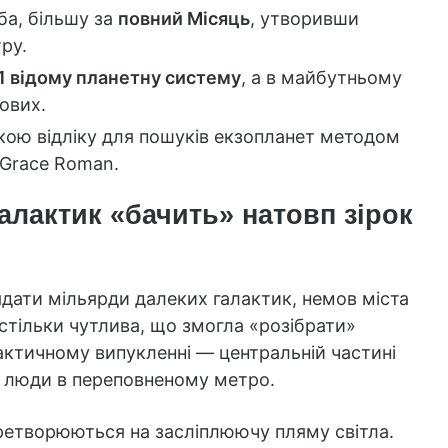
ба, більшу за
повний Місяць
, утворивши
ру.
1 відому планетну систему
, а в майбутньому
ових.
кою відліку для пошуків екзопланет методом
Grace Roman.
алактик «бачить» натовп зірок
ядати мільярди далеких галактик, немов міста
стільки чутлива, що змогла «розібрати»
актичному випукленні — центральній частині
к люди в переповненому метро.
еретворюються на засліплюючу пляму світла.