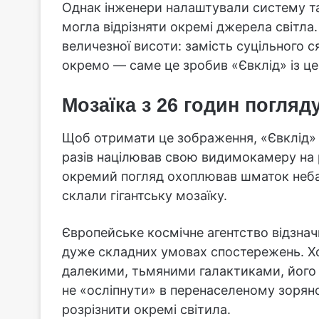
Однак інженери налаштували систему так
могла відрізняти окремі джерела світла. 
величезної висоти: замість суцільного 
окремо — саме це зробив «Євклід» із ц
Мозаїка з 26 годин погля
Щоб отримати це зображення, «Євклід» 
разів націлював свою видимокамеру на р
окремий погляд охоплював шматок неба,
склали гігантську мозаїку.
Європейське космічне агентство відзнач
дуже складних умовах спостережень. Хо
далекими, тьмяними галактиками, його
не «осліпнути» в перенаселеному зорян
розрізнити окремі світила.