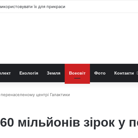
як використовувати їх для прикраси
елект
Екологія
Земля
Всесвіт
Фото
Контакти
 у перенаселеному центрі Галактики
 60 мільйонів зірок у