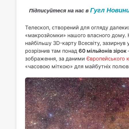
Гугл Новин
Підписуйтеся на нас в
Телескоп, створений для огляду далеки
«макрозйомки» нашого власного дому. 
найбільшу 3D-карту Всесвіту, зазирнув
розрізнив там понад
60 мільйонів зірок
зображення, за даними
Європейського к
«часовою міткою» для майбутніх полюв