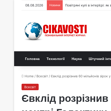
08.08.2026
Новини
Повітряні кулі в інтер’єрі: 
Головна
Технології
Наука
Штучний інт
Home
/
Всесвіт
/
Євклід розрізнив 60 мільйонів зірок
Всесвіт
Євклід розрізнив