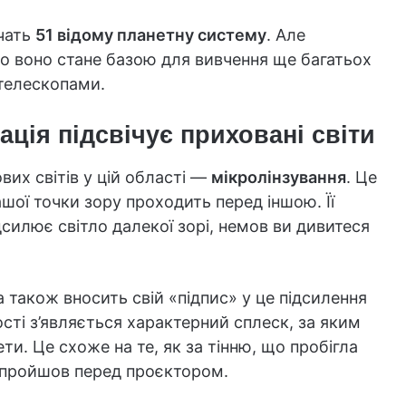
чать
51 відому планетну систему
. Але
що воно стане базою для вивчення ще багатьох
 телескопами.
ація підсвічує приховані світи
вих світів у цій області —
мікролінзування
. Це
шої точки зору проходить перед іншою. Її
підсилює світло далекої зорі, немов ви дивитеся
а також вносить свій «підпис» у це підсилення
ості з’являється характерний сплеск, за яким
ти. Це схоже на те, як за тінню, що пробігла
е пройшов перед проєктором.