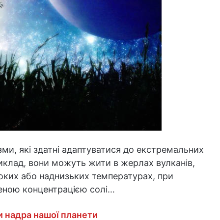
ми, які здатні адаптуватися до екстремальних
клад, вони можуть жити в жерлах вулканів,
соких або наднизьких температурах, при
ищеною концентрацією солі…
и надра нашої планети