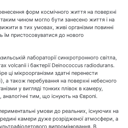
ренесення форм космічного життя на поверхні
о таким чином могло бути занесено життя і на
вижити в тих умовах, живі організми повинні
ь їм пристосовуватися до нового
зильській лабораторії синхротронного світла,
rax volcanii і бактерії Deinococcus radiodurans.
бре ці мікроорганізми здатні перенести
і), а також перебування на поверхні небесного
анізми у вигляді тонких плівок в камеру,
 аналогічні тим, що існують на Європі.
ериментальні умови до реальних, існуючих на
ередині камери дуже розрідженої атмосфери, а
у ультрафіолетового випромінювання. В