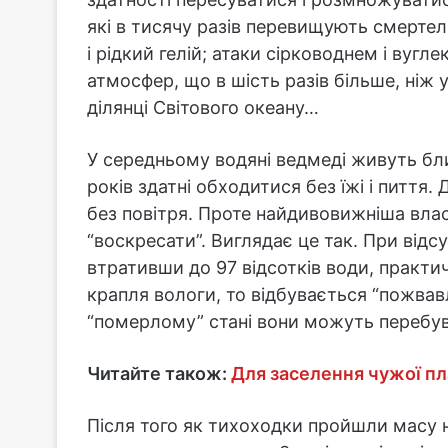
які в тисячу разів перевищують смертел
і рідкий гелій; атаки сірководнем і вуг
атмосфер, що в шість разів більше, ніж 
ділянці Світового океану…
У середньому водяні ведмеді живуть бли
років здатні обходитися без їжі і пиття
без повітря. Проте найдивовижніша влас
“воскресати”. Виглядає це так. При відсу
втративши до 97 відсотків води, практи
крапля вологи, то відбувається “пожвав
“померлому” стані вони можуть перебув
Читайте також:
Для заселення чужої пл
Після того як тихоходки пройшли масу н