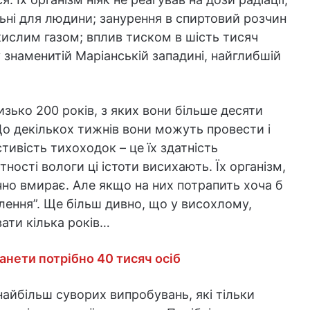
ьні для людини; занурення в спиртовий розчин
лекислим газом; вплив тиском в шість тисяч
у знаменитій Маріанській западині, найглибшій
зько 200 років, з яких вони більше десяти
. До декількох тижнів вони можуть провести і
тивість тихоходок – це їх здатність
тності вологи ці істоти висихають. Їх організм,
чно вмирає. Але якщо на них потрапить хоча б
лення”. Ще більш дивно, що у висохлому,
ати кілька років…
анети потрібно 40 тисяч осіб
айбільш суворих випробувань, які тільки