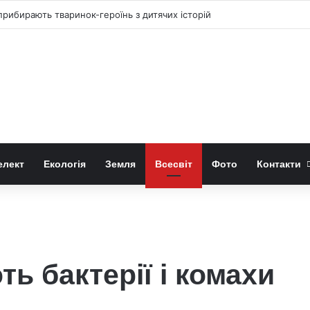
рибирають тваринок-героїнь з дитячих історій
елект
Екологія
Земля
Всесвіт
Фото
Контакти
и
ь бактерії і комахи