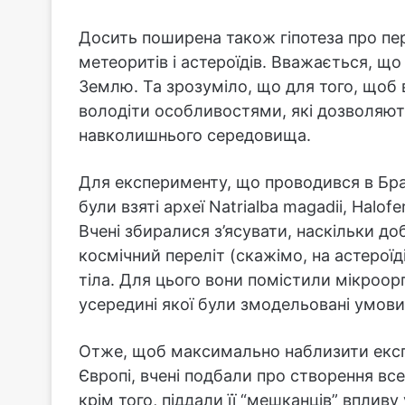
Досить поширена також гіпотеза про пе
метеоритів і астероїдів. Вважається, щ
Землю. Та зрозуміло, що для того, щоб 
володіти особливостями, які дозволяют
навколишнього середовища.
Для експерименту, що проводився в Бра
були взяті археї Natrialba magadii, Halofe
Вчені збиралися з’ясувати, наскільки до
космічний переліт (скажімо, на астероїд
тіла. Для цього вони помістили мікроорг
усередині якої були змодельовані умови,
Отже, щоб максимально наблизити експ
Європі, вчені подбали про створення вс
крім того, піддали її “мешканців” вплив