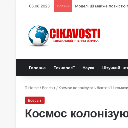
06.08.2026
Новини
Моделі ШІ майже повністю п
Головна
Технології
Наука
Штучний інт
Home
/
Всесвіт
/
Космос колонізують бактерії і комах
Всесвіт
Космос колонізуют