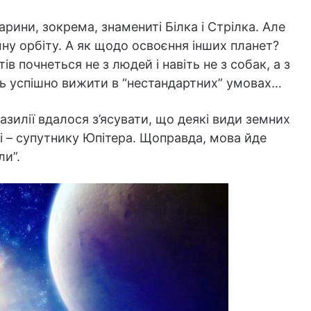
рини, зокрема, знамениті Білка і Стрілка. Але
ну орбіту. А як щодо освоєння інших планет?
в почнеться не з людей і навіть не з собак, а з
уть успішно вижити в “нестандартних” умовах…
разилії вдалося з’ясувати, що деякі види земних
пі – супутнику Юпітера. Щоправда, мова йде
ли”.