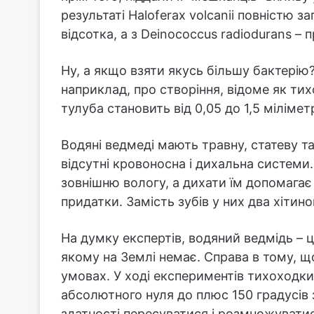
результаті Haloferax volcanii повністю з
відсотка, а з Deinococcus radiodurans – 
Ну, а якщо взяти якусь більшу бактерію
наприклад, про створіння, відоме як тих
тулуба становить від 0,05 до 1,5 мілімет
Водяні ведмеді мають травну, статеву т
відсутні кровоносна і дихальна систем
зовнішню вологу, а дихати їм допомагає
придатки. Замість зубів у них два хітино
На думку експертів, водяний ведмідь – ц
якому на Землі немає. Справа в тому, 
умовах. У ході експериментів тихоходки
абсолютного нуля до плюс 150 градусів
здатності пересуватися і розмножуватися.