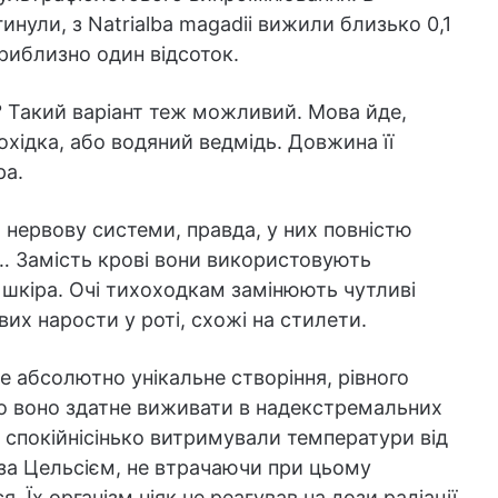
агинули, з Natrialba magadii вижили близько 0,1
приблизно один відсоток.
? Такий варіант теж можливий. Мова йде,
охідка, або водяний ведмідь. Довжина її
ра.
а нервову системи, правда, у них повністю
и… Замість крові вони використовують
 шкіра. Очі тихоходкам замінюють чутливі
вих нарости у роті, схожі на стилети.
е абсолютно унікальне створіння, рівного
що воно здатне виживати в надекстремальних
 спокійнісінько витримували температури від
 за Цельсієм, не втрачаючи при цьому
 Їх організм ніяк не реагував на дози радіації,