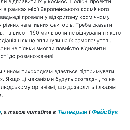
ли відправити їх у космос. Подібні проекти
х в рамках місії Європейського космічного
і ведмеді провели у відкритому космічному
 різних негативних факторів. Треба сказати,
: на висоті 160 миль вони не відчували ніякого
адіація ніяк не вплинули на їх самопочуття…
вони не тільки змогли повністю відновити
ності до розмноження!
им чином тихоходкам вдається підтримувати
. Якщо ці механізми будуть розгадані, то не
в людському організмі, що дозволить і людям
х.
и
Телеграм
Фейсбук
, а також читайте в
і