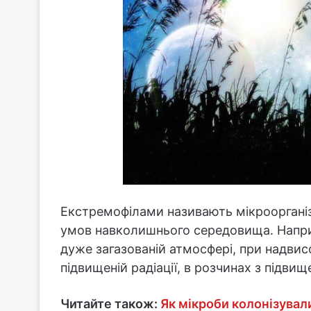
Екстремофілами називають мікроорганіз
умов навколишнього середовища. Напри
дуже загазованій атмосфері, при надви
підвищеній радіації, в розчинах з підв
Читайте також:
Як мікроби колонізувал