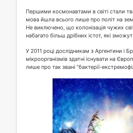
Першими космонавтами в світі стали тва
мова йшла всього лише про політ на зем
Не виключено, що колонізація чужих світі
набагато більш дрібних істот, які змож
У 2011 році дослідникам з Аргентини і Б
мікроорганізмів здатні існувати на Євро
лише про так звані “бактерії-екстремофі