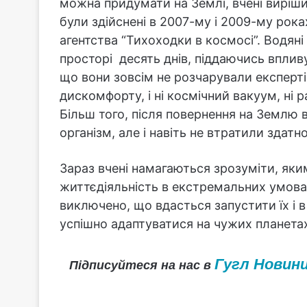
можна придумати на Землі, вчені виріши
були здійснені в 2007-му і 2009-му рока
агентства “Тихоходки в космосі”. Водян
просторі десять днів, піддаючись впливу
що вони зовсім не розчарували експертів
дискомфорту, і ні космічний вакуум, ні р
Більш того, після повернення на Землю 
організм, але і навіть не втратили здат
Зараз вчені намагаються зрозуміти, як
життєдіяльність в екстремальних умовах
виключено, що вдасться запустити їх і 
успішно адаптуватися на чужих планета
Гугл Новин
Підписуйтеся на нас в