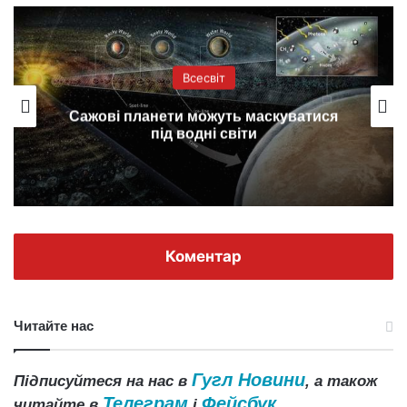
Всесвіт
Сажові планети можуть маскуватися
під водні світи
Коментар
Читайте нас
Гугл Новини
Підписуйтеся на нас в
, а також
Телеграм
Фейсбук
читайте в
і