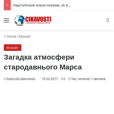
Надглибокий алмаз показав, як вода проникає в мантію Землі
Menu
S
Home
/
Всесвіт
Всесвіт
Загадка атмосфери
стародавнього Марса
Анатолій Шевченко
12.02.2017
0
Час читання: 1 хвилина