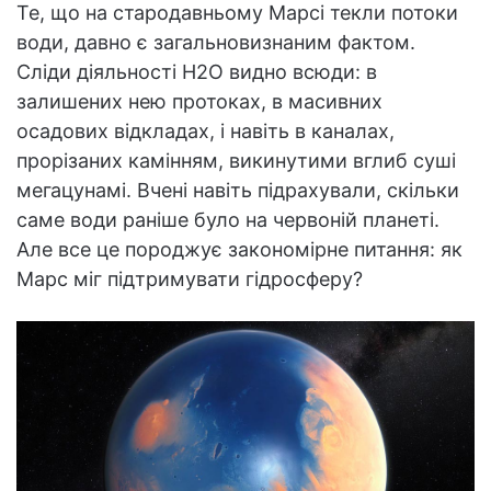
Те, що на стародавньому Марсі текли потоки
води, давно є загальновизнаним фактом.
Сліди діяльності H2O видно всюди: в
залишених нею протоках, в масивних
осадових відкладах, і навіть в каналах,
прорізаних камінням, викинутими вглиб суші
мегацунамі. Вчені навіть підрахували, скільки
саме води раніше було на червоній планеті.
Але все це породжує закономірне питання: як
Марс міг підтримувати гідросферу?