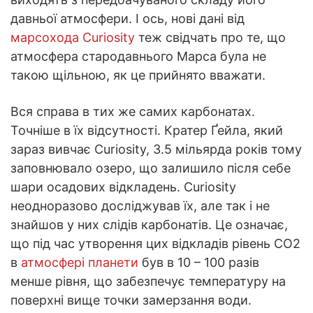
давньої атмосфери. І ось, нові дані від
марсохода Curiosity
теж свідчать про те, що
атмосфера стародавнього Марса була не
такою щільною, як це прийнято вважати.
Вся справа в тих же самих карбонатах.
Точніше в їх відсутності. Кратер Ґейла, який
зараз вивчає Curiosity, 3.5 мільярда років тому
заповнювало озеро, що залишило після себе
шари осадових відкладень. Curiosity
неодноразово досліджував їх, але так і не
знайшов у них слідів карбонатів. Це означає,
що під час утворення цих відкладів рівень СО2
в
атмосфері планети
був в 10 – 100 разів
менше рівня, що забезпечує температуру на
поверхні вище точки замерзання води.