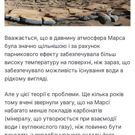
Вважається, що в давнину атмосфера Марса
була значно щільнішою і за рахунок
парникового ефекту забезпечувала більш
високу температуру на поверхні, ніж зараз, що
забезпечувало можливість існування води в
рідкому вигляді.
Але у цієї теорії є проблеми. Ще кілька років
тому вчені звернули увагу, що на Марсі
набагато менше покладів карбонатів
(мінералу, що утворюється при взаємодії
води і вуглекислого газу), ніж повинно бути
виходять з передбачуваного складу його