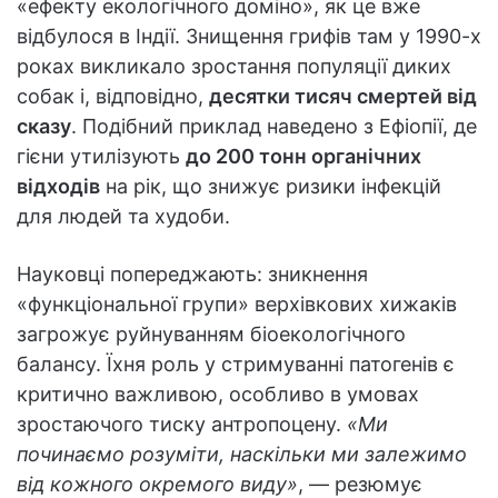
«ефекту екологічного доміно», як це вже
відбулося в Індії. Знищення грифів там у 1990-х
роках викликало зростання популяції диких
собак і, відповідно,
десятки тисяч смертей від
сказу
. Подібний приклад наведено з Ефіопії, де
гієни утилізують
до 200 тонн органічних
відходів
на рік, що знижує ризики інфекцій
для людей та худоби.
Науковці попереджають: зникнення
«функціональної групи» верхівкових хижаків
загрожує руйнуванням біоекологічного
балансу. Їхня роль у стримуванні патогенів є
критично важливою, особливо в умовах
зростаючого тиску антропоцену.
«Ми
починаємо розуміти, наскільки ми залежимо
від кожного окремого виду»
, — резюмує