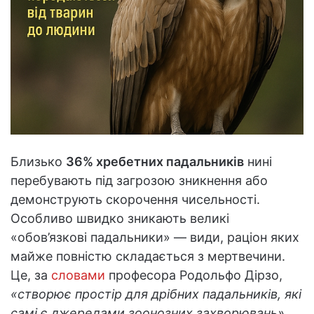
Близько
36% хребетних падальників
нині
перебувають під загрозою зникнення або
демонструють скорочення чисельності.
Особливо швидко зникають великі
«обов’язкові падальники» — види, раціон яких
майже повністю складається з мертвечини.
Це, за
словами
професора Родольфо Дірзо,
«створює простір для дрібних падальників, які
самі є джерелами зоонозних захворювань»
.