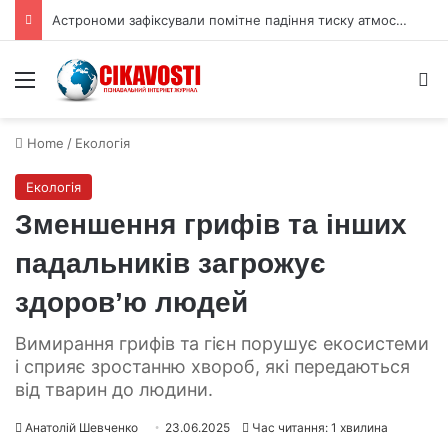
Звичайне сонячне світло створює квантову заплутаність фотонів
Menu
S
Home
/
Екологія
Екологія
Зменшення грифів та інших
падальників загрожує
здоров’ю людей
Вимирання грифів та гієн порушує екосистеми
і сприяє зростанню хвороб, які передаються
від тварин до людини.
Анатолій Шевченко
23.06.2025
Час читання: 1 хвилина