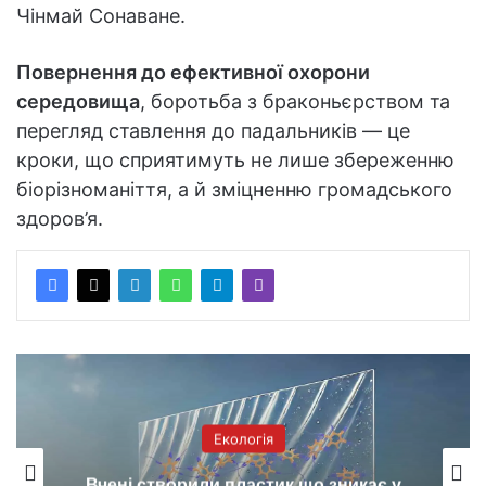
Чінмай Сонаване.
Повернення до ефективної охорони
середовища
, боротьба з браконьєрством та
перегляд ставлення до падальників — це
кроки, що сприятимуть не лише збереженню
біорізноманіття, а й зміцненню громадського
здоров’я.
Екологія
Вчені створили пластик що зникає у