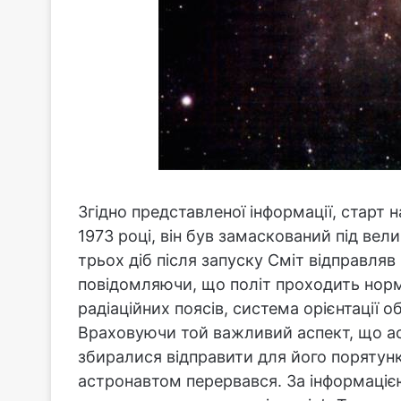
Згідно представленої інформації, старт 
1973 році, він був замаскований під ве
трьох діб після запуску Сміт відправляв
повідомляючи, що політ проходить нор
радіаційних поясів, система орієнтації 
Враховуючи той важливий аспект, що а
збиралися відправити для його порятунк
астронавтом перервався. За інформацією 