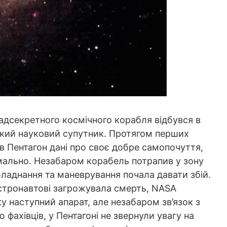
надсекретного космічного корабля відбувся в
ликий науковий супутник. Протягом перших
 в Пентагон дані про своє добре самопочуття,
мально. Незабаром корабель потрапив у зону
обладнання та маневрування почала давати збій.
стронавтові загрожувала смерть, NASA
у наступний апарат, але незабаром зв’язок з
фахівців, у Пентагоні не звернули увагу на