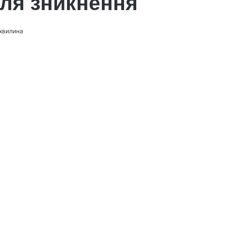
сля зникнення
 хвилина