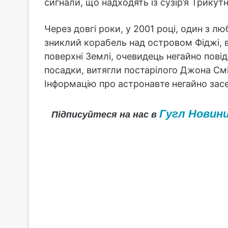
сигнали, що надходять із сузір’я Трикут
Через довгі роки, у 2001 році, один з 
зниклий корабель над островом Фіджі, в
поверхні Землі, очевидець негайно повід
посадки, витягли постарілого Джона Смі
Інформацію про астронавте негайно зас
Гугл Новин
Підписуйтеся на нас в