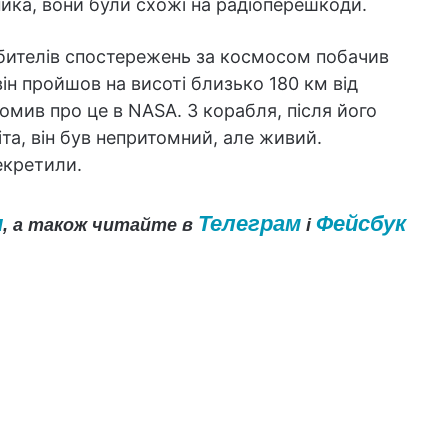
ника, вони були схожі на радіоперешкоди.
любителів спостережень за космосом побачив
ін пройшов на висоті близько 180 км від
омив про це в NASA. З корабля, після його
та, він був непритомний, але живий.
екретили.
и
Телеграм
Фейсбук
, а також читайте в
і