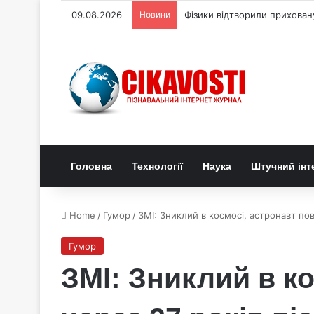
09.08.2026
Новини
Фізики відтворили прихован
Головна
Технології
Наука
Штучний інт
Home
/
Гумор
/
ЗМІ: Зниклий в космосі, астронавт по
Гумор
ЗМІ: Зниклий в к