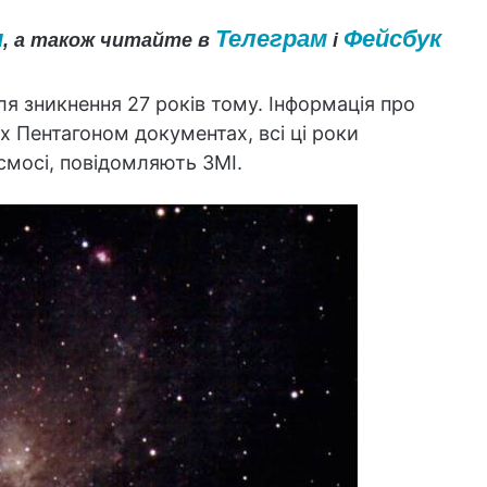
и
Телеграм
Фейсбук
, а також читайте в
і
я зникнення 27 років тому. Інформація про
 Пентагоном документах, всі ці роки
мосі, повідомляють ЗМІ.