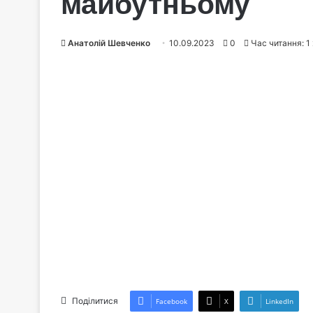
майбутньому
Анатолій Шевченко
10.09.2023
0
Час читання: 1
Поділитися
Facebook
X
LinkedIn