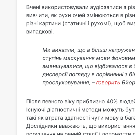
Вчені використовували аудіозаписи з р
вивчити, як рухи очей змінюються в різн
різні картини (статичні і рухомі), щоб в
випадкові.
Ми виявили, що в більш напружен
ступінь маскування мови фонови
зменшувалися, що відбивалося в б
дисперсії погляду в порівнянні з
прослуховування, –
говорить
Бйор
Після певного віку приблизно 40% людей
Існуючі діагностичні методи можуть бути
такі як втрата здатності чути мову в ба
Дослідники вважають, що використання 
порушення на ранній стадії і допомогти 