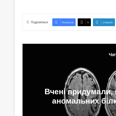
Поділитися
Facebook
X
LinkedIn
Чи
 —
Вчені придумали, 
аномальних білк
де