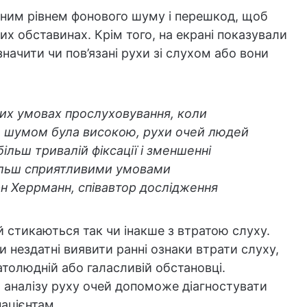
ізним рівнем фонового шуму і перешкод, щоб
их обставинах. Крім того, на екрані показували
изначити чи пов’язані рухи зі слухом або вони
их умовах прослуховування, коли
м шумом була високою, рухи очей людей
ільш тривалій фіксації і зменшенні
 більш сприятливими умовами
н Херрманн, співавтор дослідження
 стикаються так чи інакше з втратою слуху.
 нездатні виявити ранні ознаки втрати слуху,
гатолюдній або галасливій обстановці.
аналізу руху очей допоможе діагностувати
пацієнтам.