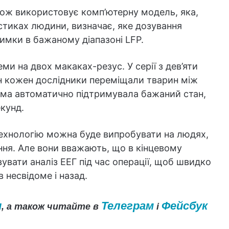
ож використовує комп’ютерну модель, яка,
стиках людини, визначає, яке дозування
римки в бажаному діапазоні LFP.
и на двох макаках-резус. У серії з дев’яти
н кожен дослідники переміщали тварин між
ема автоматично підтримувала бажаний стан,
кунд.
технологію можна буде випробувати на людях,
ння. Але вони вважають, що в кінцевому
вати аналіз ЕЕГ під час операції, щоб швидко
в несвідоме і назад.
и
Телеграм
Фейсбук
, а також читайте в
і