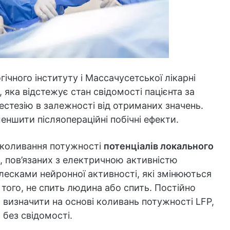
ічного інституту і Массачусетської лікарні
яка відстежує стан свідомості пацієнта за
стезію в залежності від отриманих значень.
ншити післяопераційні побічні ефекти.
 коливання потужності
потенціалів локального
 пов’язаних з електричною активністю
лесками нейронної активності, які змінюються
того, не спить людина або спить. Постійно
визначити на основі коливань потужності LFP,
 без свідомості.