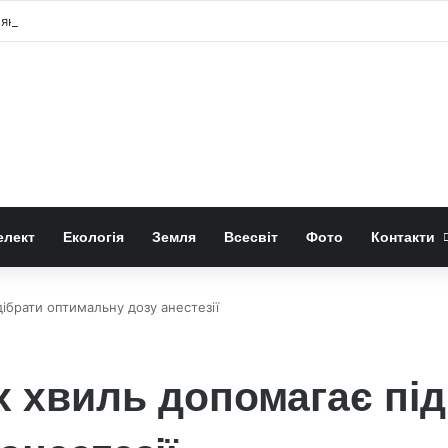
як вода проникає в мантію Землі
елект
Екологія
Земля
Всесвіт
Фото
Контакти
ібрати оптимальну дозу анестезії
 хвиль допомагає під