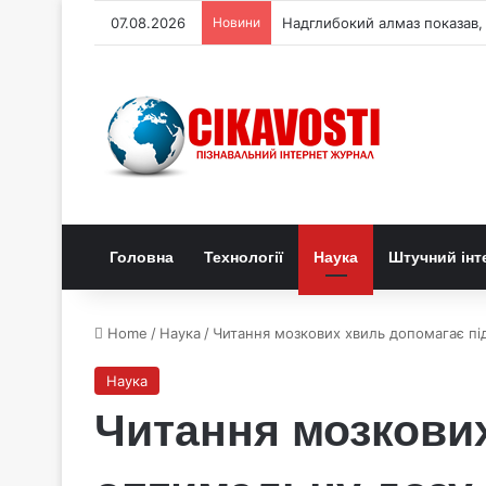
07.08.2026
Новини
Надглибокий алмаз показав, 
Головна
Технології
Наука
Штучний інт
Home
/
Наука
/
Читання мозкових хвиль допомагає під
Наука
Читання мозкових