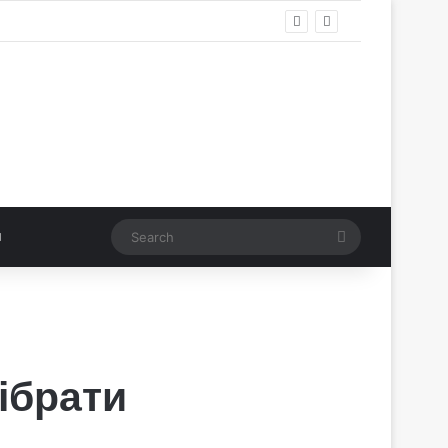
Search
ібрати