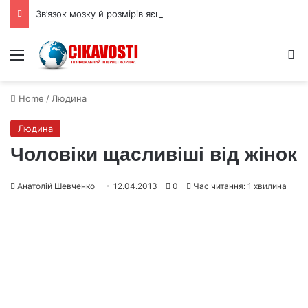
Зв’язок мозку й розмірів яєць пояснює парадокс птахів і динозаврів
Menu
S
Home
/
Людина
Людина
Чоловіки щасливіші від жінок
Анатолій Шевченко
12.04.2013
0
Час читання: 1 хвилина