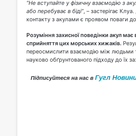
“Не вступайте у фізичну взаємодію з ак
або перебуває в біді”
, – застерігає Клу
контакту з акулами є проявом поваги до
Розуміння захисної поведінки акул має
сприйняття цих морських хижаків.
Резу
переосмислити взаємодію між людьми 
науково обґрунтованого підходу до їх з
Гугл Новин
Підписуйтеся на нас в