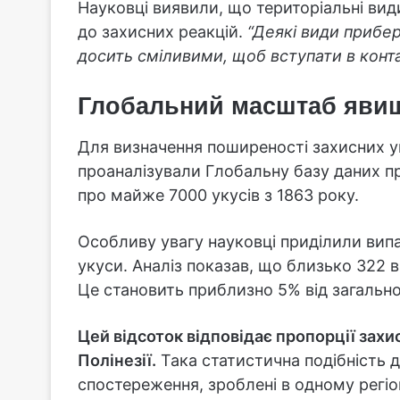
Науковці виявили, що територіальні види
до захисних реакцій.
“Деякі види прибе
досить сміливими, щоб вступати в конт
Глобальний масштаб яви
Для визначення поширеності захисних у
проаналізували Глобальну базу даних пр
про майже 7000 укусів з 1863 року.
Особливу увагу науковці приділили вип
укуси. Аналіз показав, що близько 322
Це становить приблизно 5% від загальної
Цей відсоток відповідає пропорції захи
Полінезії.
Така статистична подібність 
спостереження, зроблені в одному регіо