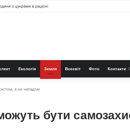
юдини з цукрами в раціоні
елект
Екологія
Земля
Всесвіт
Фото
Контакти
хистом, а не нападом
 можуть бути самозахи