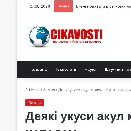
07.08.2026
Новини
Вчені пов’язали ріст мозку л
Головна
Технології
Наука
Штучний інт
Home
/
Земля
/
Деякі укуси акул можуть бути самоза
Земля
Деякі укуси акул