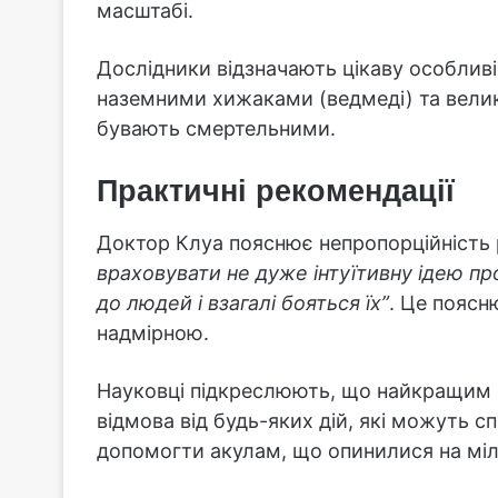
масштабі.
Дослідники відзначають цікаву особливіс
наземними хижаками (ведмеді) та велик
бувають смертельними.
Практичні рекомендації
Доктор Клуа пояснює непропорційність р
враховувати не дуже інтуїтивну ідею п
до людей і взагалі бояться їх”
. Це поясн
надмірною.
Науковці підкреслюють, що найкращим с
відмова від будь-яких дій, які можуть с
допомогти акулам, що опинилися на міл