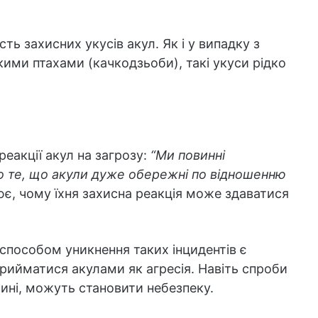
ть захисних укусів акул. Як і у випадку з
ими птахами (качкодзьоби), такі укуси рідко
еакції акул на загрозу:
“Ми повинні
ро те, що акули дуже обережні по відношенню
ює, чому їхня захисна реакція може здаватися
пособом уникнення таких інцидентів є
прийматися акулами як агресія. Навіть спроби
ині, можуть становити небезпеку.