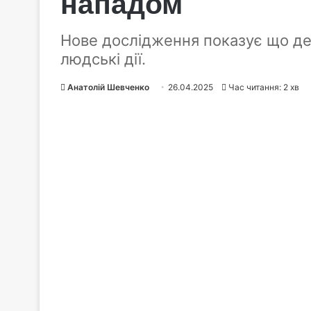
нападом
Нове дослідження показує що деяк
людські дії.
Анатолій Шевченко
26.04.2025
Час читання: 2 хв