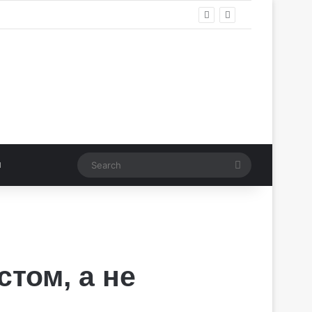
Search
стом, а не