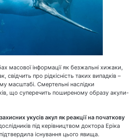
ах масової інформації як безжальні хижаки,
 свідчить про рідкісність таких випадків –
ому масштабі. Смертельні наслідки
ків, що суперечить поширеному образу акули-
хисних укусів акул як реакції на початкову
слідників під керівництвом доктора Еріка
підтвердила існування цього явища.