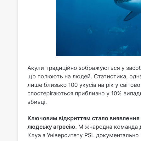
Акули традиційно зображуються у засоб
що полюють на людей. Статистика, однак,
лише близько 100 укусів на рік у світов
спостерігаються приблизно у 10% випад
вбивці.
Ключовим відкриттям стало виявлення за
людську агресію.
Міжнародна команда до
Клуа з Університету PSL документально 