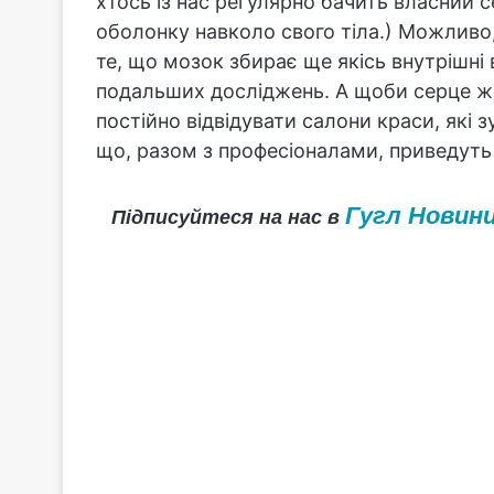
хтось із нас регулярно бачить власний 
оболонку навколо свого тіла.) Можливо, 
те, що мозок збирає ще якісь внутрішні в
подальших досліджень. А щоби серце жі
постійно відвідувати салони краси, які 
що, разом з професіоналами, приведуть 
Гугл Новин
Підписуйтеся на нас в