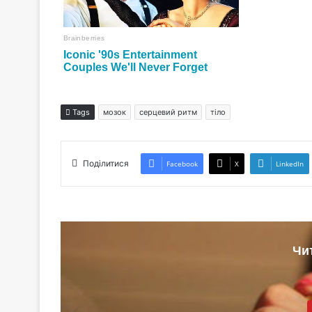
Tags
мозок
серцевий ритм
тіло
Поділитися
Facebook
X
LinkedIn
Чи