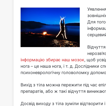
Уявлення
зовнішні
Для того
інформац
серцевий
Відчуття
нерозв’я
інформацію збирає наш мозок
, щоб усві
нога – це наша нога, і т. д. Дослідники 
психоневрологічну головоломку допомо
Вихід з тіла можна пережити під час епі
препаратів, або ж такі відчуття виникають
Досвід виходу з тіла зуміли відтворити 