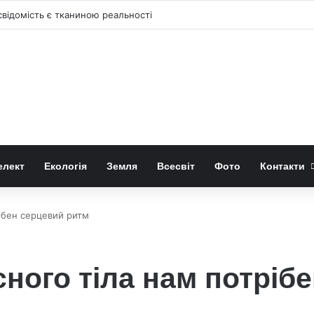
відомість є тканиною реальності
елект
Екологія
Земля
Всесвіт
Фото
Контакти
рібен серцевий ритм
сного тіла нам потріб