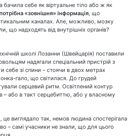
бачила себе як віртуальне тіло або ж як
 потрібна «зовнішня» інформація
, що
дотикальним каналах. Але, можливо, мозку
али, що надходять від внутрішніх органів?
ехнічній школі Лозанни (Швейцарія) поставили
овольцям надягали спеціальний пристрій з
 себе зі спини – стоячи в двох метрах
лонка-гало, що світилася. До грудей
итували серцевий ритм. Освітлений контур
в – або в такт серцебиттю, або у власному
, це виглядало так, немов людина спостерігала
о – самі учасники не знали, що для цього
ерця.