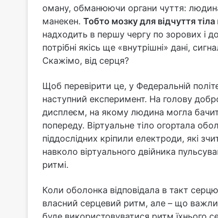
оману, обманюючи органи чуття: людина 
манекен.
Тобто мозку для відчуття тіла
надходить в першу чергу по зорових і 
потрібні якісь ще «внутрішні» дані, сигн
Скажімо, від серця?
Щоб перевірити це, у Федеральній політ
наступний експеримент. На голову добр
дисплеєм, на якому людина могла бачити
попереду. Віртуальне тіло огортала обо
піддослідних кріпили електроди, які зч
навколо віртуального двійника пульсува
ритмі.
Коли оболонка відповідала в такт серцю
власний серцевий ритм, але – що важлив
буде використовуватися ритм їхнього с