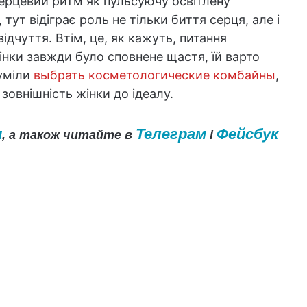
серцевий ритм як пульсуючу освітлену
тут відіграє роль не тільки биття серця, але і
ідчуття. Втім, це, як кажуть, питання
нки завжди було сповнене щастя, їй варто
зуміли
выбрать косметологические комбайны
,
зовнішність жінки до ідеалу.
и
Телеграм
Фейсбук
, а також читайте в
і