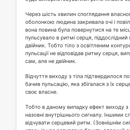
Через шість хвилин споглядання власно
оболонкою людина закривала очі і повіл
вона повина була повернутися на те місц
пульсувало в ритмі серця, піддослідний
двійник. Тобто тіло з освітленим конту
пульсації не відповідав ритму серця, в
сам, але не двійник.
Відчуття виходу з тіла підтвердилося пот
бачив пульсацію, яка збігалася з їх сер
своє власне.
Тобто в даному випадку ефект виходу з 
назовні внутрішнього сигналу. Іншими с
відчувати серцевий ритм. (Зовнішнім си