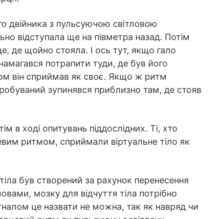
го двійника з пульсуючою світловою
ьно відступала ще на півметра назад. Потім
е, де щойно стояла. І ось тут, якщо гало
 намагався потрапити туди, де був його
ром він сприймав як своє. Якщо ж ритм
ипробуваний зупинявся приблизно там, де стояв
ім в ході опитувань піддослідних. Ті, хто
цевим ритмом, сприймали віртуальне тіло як
тіла був створений за рахунок перенесення
ловами, мозку для відчуття тіла потрібно
гналом це назвати не можна, так як навряд чи