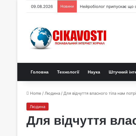
09.08.2026
Новини
Нейробіолог припускає що с
Головна
Технології
Наука
Штучний інт
Home
/
Людина
/
Для відчуття власного тіла нам пот
Людина
Для відчуття вла