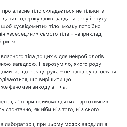
 про власне тіло складається не тільки із
х даних, одержуваних завдяки зору і слуху.
 щоб «усвідомити» тіло, мозку потрібно
ія «зсередини» самого тіла – наприклад,
 ритм.
 власного тіла до цих є для нейробіологів
зною загадкою. Незрозуміло, якого роду
домити, що ось ця рука – це наша рука, ось ця
сподіваються, що вирішити цю
же феномен виходу з тіла.
лепсії, або при прийомі деяких наркотичних
 спонтанно, як ніби ні з того, ні з сього.
і в лабораторії, при цьому мозок вводили в