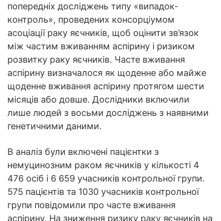
попередніх досліджень типу «випадок-
контроль», проведених консорціумом
асоціації раку яєчників, щоб оцінити зв’язок
між частим вживанням аспірину і ризиком
розвитку раку яєчників. Часте вживання
аспірину визначалося як щоденне або майже
щоденне вживання аспірину протягом шести
місяців або довше. Дослідники включили
лише людей з восьми досліджень з наявними
генетичними даними.
В аналіз були включені пацієнтки з
немуцинозним раком яєчників у кількості 4
476 осіб і 6 659 учасників контрольної групи.
575 пацієнтів та 1030 учасників контрольної
групи повідомили про часте вживання
аспірину. На зниження ризику раку яєчників на