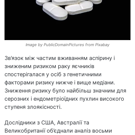
Image by PublicDomainPictures from Pixabay
Зв’язок між частим вживанням аспірину і
зниженим ризиком раку яєчників
спостерігалася у осіб з генетичними
факторами ризику нижче і вище медіани.
Зниження ризику було найбільш значним для
серозних і ендометріоїдних пухлин високого
ступеня злоякісності.
Дослідники з США, Австралії та
Великобританії об’єднали аналіз восьми