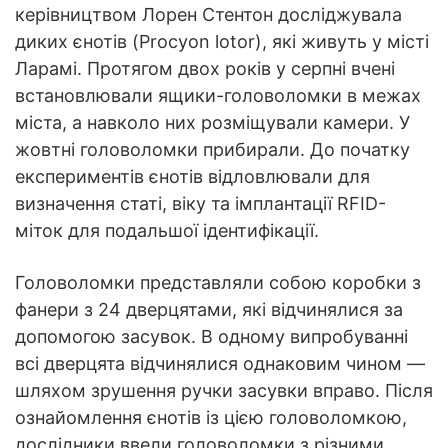
керівництвом Лорен Стентон досліджувала
диких єнотів (Procyon lotor), які живуть у місті
Ларамі. Протягом двох років у серпні вчені
встановлювали ящики-головоломки в межах
міста, а навколо них розміщували камери. У
жовтні головоломки прибирали. До початку
експериментів єнотів відловлювали для
визначення статі, віку та імплантації RFID-
міток для подальшої ідентифікації.
Головоломки представляли собою коробки з
фанери з 24 дверцятами, які відчинялися за
допомогою засувок. В одному випробуванні
всі дверцята відчинялися однаковим чином —
шляхом зрушення ручки засувки вправо. Після
ознайомлення єнотів із цією головоломкою,
дослідники ввели головоломки з різними