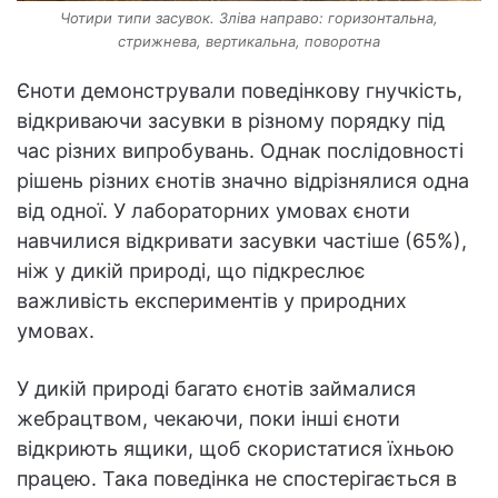
Чотири типи засувок. Зліва направо: горизонтальна,
стрижнева, вертикальна, поворотна
Єноти демонстрували поведінкову гнучкість,
відкриваючи засувки в різному порядку під
час різних випробувань. Однак послідовності
рішень різних єнотів значно відрізнялися одна
від одної. У лабораторних умовах єноти
навчилися відкривати засувки частіше (65%),
ніж у дикій природі, що підкреслює
важливість експериментів у природних
умовах.
У дикій природі багато єнотів займалися
жебрацтвом, чекаючи, поки інші єноти
відкриють ящики, щоб скористатися їхньою
працею. Така поведінка не спостерігається в