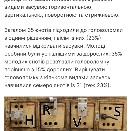
видами засувок: горизонтальною,
вертикальною, поворотною та стрижневою.
Загалом 35 єнотів підходили до головоломки
з одним рішенням, і вісім із них (23%)
навчилися відкривати засувки. Молоді
особини були успішнішими за дорослих: 35%
молодих єнотів розв’язали головоломку
порівняно з 15% дорослих. Вирішувати
головоломку з кількома видами засувок
навчилися семеро єнотів із 31 (теж 23%).