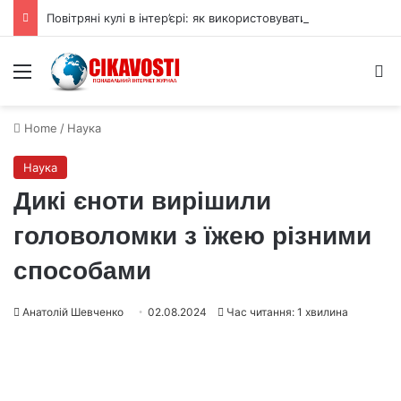
Повітряні кулі в інтер’єрі: як використовувати їх для прикраси
Menu
S
Home
/
Наука
Наука
Дикі єноти вирішили
головоломки з їжею різними
способами
Анатолій Шевченко
02.08.2024
Час читання: 1 хвилина