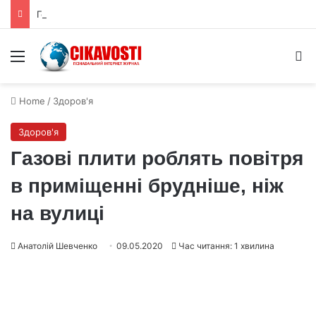
Генетичний перемикач керує «право-лівою» формою квітів лілій-метеликів
Menu
S
Home
/
Здоров'я
Здоров'я
Газові плити роблять повітря
в приміщенні брудніше, ніж
на вулиці
Анатолій Шевченко
09.05.2020
Час читання: 1 хвилина