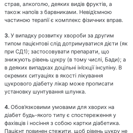
страв, алкоголю, деяких видів фруктів, а
також напоїв з барвниками. Невід’ємною
частиною терапії є комплекс фізичних вправ.
3.
У випадку розвитку хвороби за другим
типом пацієнтові слід дотримуватися дієти (як
при СД1); застосовувати препарати, що
знижують рівень цукру (в тому числі, Бади); а
в деяких випадках доцільні ін’єкції інсуліну. В
окремих ситуаціях в якості лікування
цукрового діабету лікар може прописати
установку шунтування шлунка.
4.
Обов’язковими умовами для хворих на
діабет будь-якого типу є спостереження у
фахівців і носіння з собою картки діабетика.
Пацієнт повинен стежити, щоб рівень цукру не