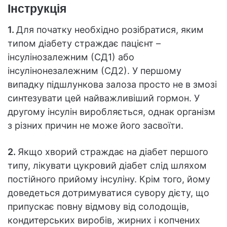
Інструкція
1.
Для початку необхідно розібратися, яким
типом діабету страждає пацієнт –
інсулінозалежним (СД1) або
інсулінонезалежним (СД2). У першому
випадку підшлункова залоза просто не в змозі
синтезувати цей найважливіший гормон. У
другому інсулін виробляється, однак організм
з різних причин не може його засвоїти.
2.
Якщо хворий страждає на діабет першого
типу, лікувати цукровий діабет слід шляхом
постійного прийому інсуліну. Крім того, йому
доведеться дотримуватися сувору дієту, що
припускає повну відмову від солодощів,
кондитерських виробів, жирних і копчених