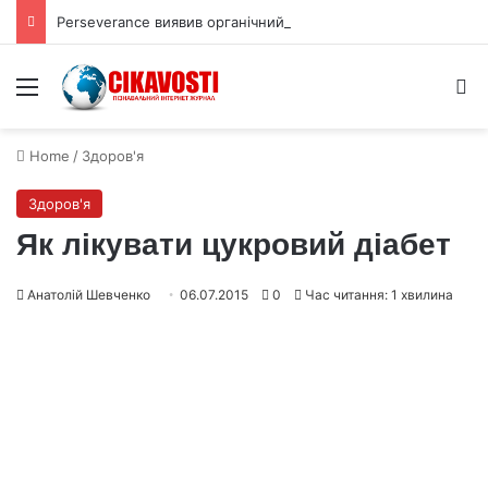
Perseverance виявив органічний вуглець під поверхнею Марса
Menu
S
Home
/
Здоров'я
Здоров'я
Як лікувати цукровий діабет
Анатолій Шевченко
06.07.2015
0
Час читання: 1 хвилина