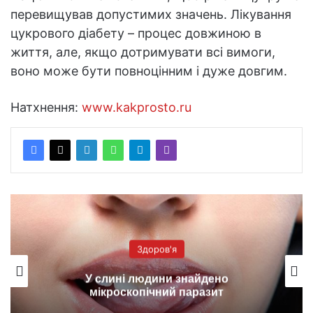
перевищував допустимих значень. Лікування
цукрового діабету – процес довжиною в
життя, але, якщо дотримувати всі вимоги,
воно може бути повноцінним і дуже довгим.
Натхнення:
www.kakprosto.ru
Здоров'я
У слині людини знайдено
мікроскопічний паразит