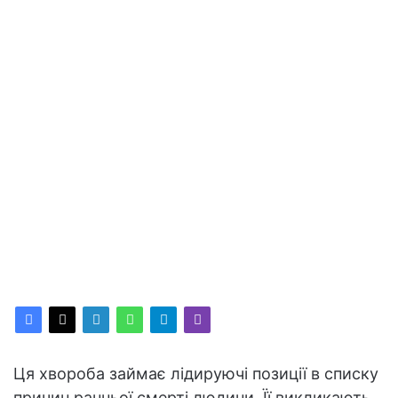
Ця хвороба займає лідируючі позиції в списку
причин ранньої смерті людини. Її викликають