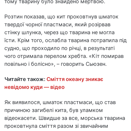
тому тварину було знайдено мертвою.
Розтин показав, що кит проковтнув шматок
твердої чорної пластмаси, який розірвав
стінку шлунка, через що тварина не могла
їсти. Крім того, ослабла тварина потрапила під
судно, що проходило по річці, в результаті
чого отримала перелом хребта. «Кіт помирав
повільно і болісно», – говорить Сьюзен.
Читайте також:
Сміття океану зникає
невідомо куди — відео
Як виявилося, шматок пластмаси, що став
причиною загибелі кита, був уламком
відеокасети. Швидше за все, морська тварина
проковтнула сміття разом зі звичайним