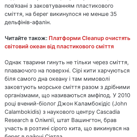
пов’язані з заковтуванням пластикового
сміття, на берег викинулося не менше 35
дельфінів-афалін.
Читайте також:
Платформи Cleanup очистять
світовий океан від пластикового сміття
Однак тварини гинуть не тільки через сміття,
плаваючого на поверхні. Сірі кити харчуються
біля самого дна океану і там мимоволі
заковтують морське сміття разом з дрібними
організмами, що називаються амфіпод. У 2010
році вчений-біолог Джон Каламбокідіс (John
Calambokidis) з наукового центру Cascadia
Research в Олімпії, штат Вашингтон, брав
участь в розтині сірого кита, що викинувся на
берег в районі Сіетла.