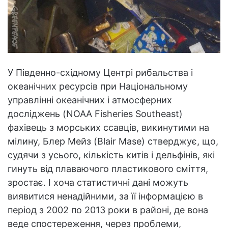
У Південно-східному Центрі рибальства і
океанічних ресурсів при Національному
управлінні океанічних і атмосферних
досліджень (NOAA Fisheries Southeast)
фахівець з морських ссавців, викинутими на
мілину, Блер Мейз (Blair Mase) стверджує, що,
судячи з усього, кількість китів і дельфінів, які
гинуть від плаваючого пластикового сміття,
зростає. І хоча статистичні дані можуть
виявитися ненадійними, за її інформацією в
період з 2002 по 2013 роки в районі, де вона
веде спостереження, через проблеми,