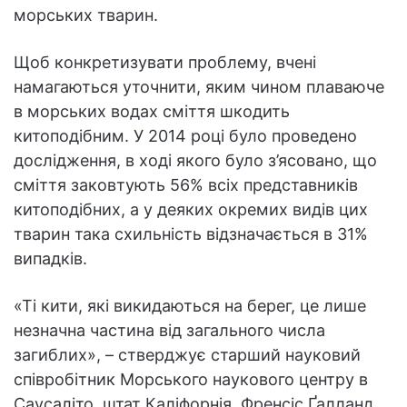
морських тварин.
Щоб конкретизувати проблему, вчені
намагаються уточнити, яким чином плаваюче
в морських водах сміття шкодить
китоподібним. У 2014 році було проведено
дослідження, в ході якого було з’ясовано, що
сміття заковтують 56% всіх представників
китоподібних, а у деяких окремих видів цих
тварин така схильність відзначається в 31%
випадків.
«Ті кити, які викидаються на берег, це лише
незначна частина від загального числа
загиблих», – стверджує старший науковий
співробітник Морського наукового центру в
Саусаліто, штат Каліфорнія, Френсіс Ґалланд