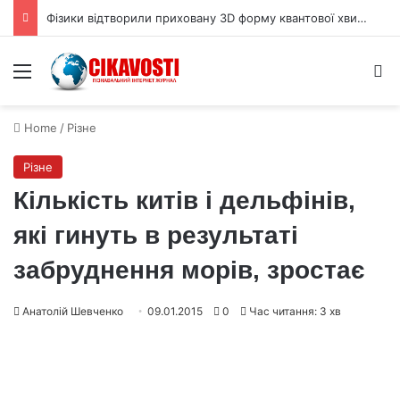
Фізики відтворили приховану 3D форму квантової хвильової функції
Menu
S
Home
/
Різне
Різне
Кількість китів і дельфінів,
які гинуть в результаті
забруднення морів, зростає
Анатолій Шевченко
09.01.2015
0
Час читання: 3 хв