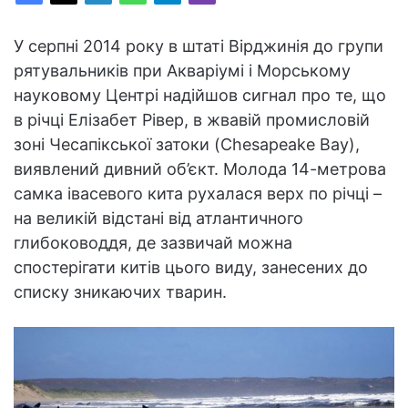
У серпні 2014 року в штаті Вірджинія до групи
рятувальників при Акваріумі і Морському
науковому Центрі надійшов сигнал про те, що
в річці Елізабет Рівер, в жвавій промисловій
зоні Чесапікської затоки (Chesapeake Bay),
виявлений дивний об’єкт. Молода 14-метрова
самка івасевого кита рухалася верх по річці –
на великій відстані від атлантичного
глибоководдя, де зазвичай можна
спостерігати китів цього виду, занесених до
списку зникаючих тварин.