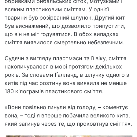
обривками рибальських сіток, мотузками і
всяким пластиковим сміттям. У однієї
тварини був розірваний шлунок. Другий кит
був виснажений, що дозволило припустити,
що він не міг годуватися. В обох випадках
сміття виявилося смертельно небезпечним.
Судячи з вигляду пластмаси та її віку, сміття
накопичувалося в морі протягом декількох
років. За словами Ґалланд, в шлунку одного з
китів під час розтину вона виявила не менше
180 кілограмів пластикового сміття.
«Вони повільно гинули від голоду, – коментує
вона, – тоді я вперше побачила великого кита,
який загинув через те, що проковтнув сміття».