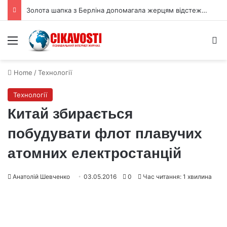
MAVEN показав, як на Марсі виникають мініатюрні полярні сяйва
Menu
S
Home
/
Технології
Технології
Китай збирається
побудувати флот плавучих
атомних електростанцій
Анатолій Шевченко
03.05.2016
0
Час читання: 1 хвилина