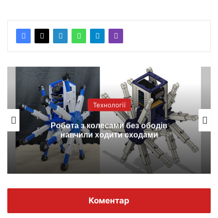
Технології
Робота з колесами без ободів
навчили ходити сходами
Коментар